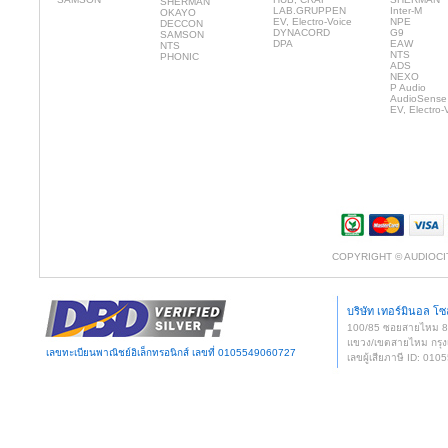
SHERMAN
LAB.GRUPPEN
Inter-M
OKAYO
EV, Electro-Voice
NPE
DECCON
DYNACORD
G9
SAMSON
DPA
EAW
NTS
NTS
PHONIC
ADS
NEXO
P Audio
AudioSense
EV, Electro-
COPYRIGHT © AUDIOCI
บริษัท เทอร์มินอล โซล
100/85 ซอยสายไหม 
แขวง/เขตสายไหม กรุง
เลขทะเบียนพาณิชย์อิเล็กทรอนิกส์ เลขที่ 0105549060727
เลขผู้เสียภาษี ID: 0