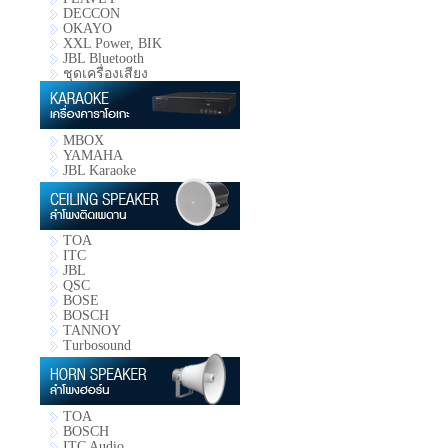
DECCON
OKAYO
XXL Power, BIK
JBL Bluetooth
ชุดเครื่องเสียง
MBOX
YAMAHA
JBL Karaoke
TOA
ITC
JBL
QSC
BOSE
BOSCH
TANNOY
Turbosound
TOA
BOSCH
ITC Audio