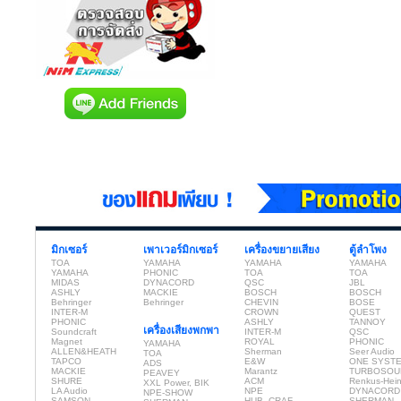
มิกเซอร์
เพาเวอร์มิกเซอร์
เครื่องขยายเสียง
ตู้ลำโพง
TOA
YAMAHA
YAMAHA
YAMAHA
YAMAHA
PHONIC
TOA
TOA
MIDAS
DYNACORD
QSC
JBL
ASHLY
MACKIE
BOSCH
BOSCH
Behringer
Behringer
CHEVIN
BOSE
INTER-M
CROWN
QUEST
PHONIC
ASHLY
TANNOY
เครื่องเสียงพกพา
Soundcraft
INTER-M
QSC
Magnet
ROYAL
PHONIC
YAMAHA
ALLEN&HEATH
Sherman
Seer Audio
TOA
TAPCO
E&W
ONE SYST
ADS
MACKIE
Marantz
TURBOSOU
PEAVEY
SHURE
ACM
Renkus-Hei
XXL Power, BIK
LA Audio
NPE
DYNACORD
NPE-SHOW
SAMSON
HUB, CRAF
SHERMAN