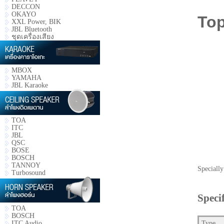
DECCON
OKAYO
Top
XXL Power, BIK
JBL Bluetooth
ชุดเครื่องเสียง
MBOX
YAMAHA
JBL Karaoke
TOA
ITC
JBL
QSC
BOSE
BOSCH
TANNOY
Speciall
Turbosound
Speci
TOA
BOSCH
ITC Audio
Type