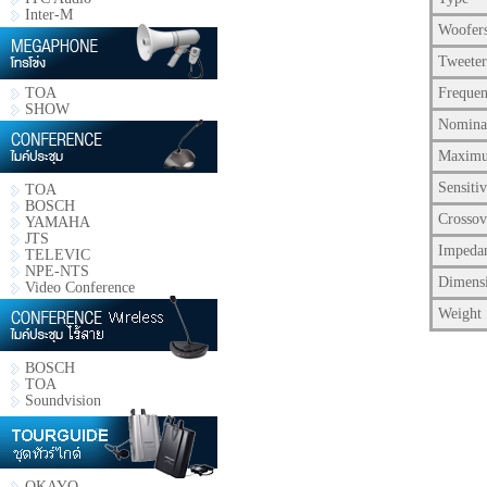
Inter-M
Woofer
Tweeter
TOA
Frequen
SHOW
Nomina
Maximu
Sensitiv
TOA
BOSCH
Crossov
YAMAHA
JTS
Impeda
TELEVIC
NPE-NTS
Dimens
Video Conference
Weight
BOSCH
TOA
Soundvision
OKAYO