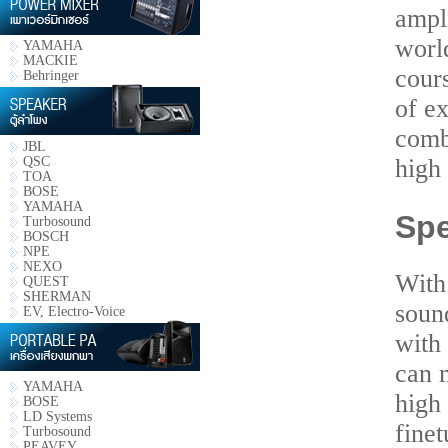
ampl
world
YAMAHA
MACKIE
cours
Behringer
of e
comb
JBL
QSC
high
TOA
BOSE
YAMAHA
Spe
Turbosound
BOSCH
NPE
NEXO
With
QUEST
SHERMAN
sound
EV, Electro-Voice
with
can m
YAMAHA
high
BOSE
LD Systems
fine
Turbosound
PEAVEY