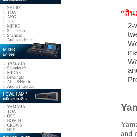
SHURE
*สิน
TOA
AKG
JTS
2-
MIPRO
Sennheiser
tw
Sherman
Audio-technica
Wo
ma
Wa
YAMAHA
Soundcraft
an
MIDAS
Behringer
Pr
Allen&Heath
Audio Interface
Ya
YAMAHA
TOA
QSC
BOSCH
Yama
CROWN
NPE
and 