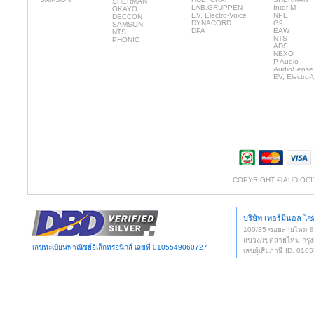
SHERMAN
LAB.GRUPPEN
Inter-M
OKAYO
EV, Electro-Voice
NPE
DECCON
DYNACORD
G9
SAMSON
DPA
EAW
NTS
NTS
PHONIC
ADS
NEXO
P Audio
AudioSense
EV, Electro-
COPYRIGHT © AUDIOCI
บริษัท เทอร์มินอล โซล
100/85 ซอยสายไหม 
แขวง/เขตสายไหม กรุง
เลขทะเบียนพาณิชย์อิเล็กทรอนิกส์ เลขที่ 0105549060727
เลขผู้เสียภาษี ID: 0