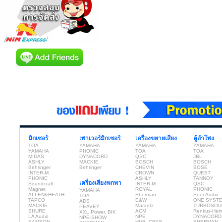
มิกเซอร์
เพาเวอร์มิกเซอร์
เครื่องขยายเสียง
ตู้ลำโพง
TOA
YAMAHA
YAMAHA
YAMAHA
YAMAHA
PHONIC
TOA
TOA
MIDAS
DYNACORD
QSC
JBL
ASHLY
MACKIE
BOSCH
BOSCH
Behringer
Behringer
CHEVIN
BOSE
INTER-M
CROWN
QUEST
PHONIC
ASHLY
TANNOY
เครื่องเสียงพกพา
Soundcraft
INTER-M
QSC
Magnet
ROYAL
PHONIC
YAMAHA
ALLEN&HEATH
Sherman
Seer Audio
TOA
TAPCO
E&W
ONE SYST
ADS
MACKIE
Marantz
TURBOSOU
PEAVEY
SHURE
ACM
Renkus-Hei
XXL Power, BIK
LA Audio
NPE
DYNACORD
NPE-SHOW
SAMSON
HUB, CRAF
SHERMAN