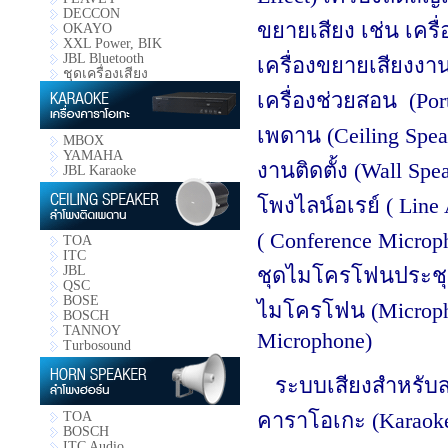
DECCON
ขยายเสียง เช่น เครื
OKAYO
XXL Power, BIK
JBL Bluetooth
เครื่องขยายเสียงงาน
ชุดเครื่องเสียง
เครื่องช่วยสอน (Por
เพดาน (Ceiling Spe
MBOX
YAMAHA
งานติดตั้ง (Wall Spe
JBL Karaoke
โพงไลน์อเรย์ (​​​ L
( Conference Micr
TOA
ITC
JBL
ชุดไมโครโฟนประชุ
QSC
BOSE
ไมโครโฟน (Microph
BOSCH
TANNOY
Microphone)
Turbosound
ระบบเสียงสำหรับสถา
คาราโอเกะ (Karaok
TOA
BOSCH
ITC Audio