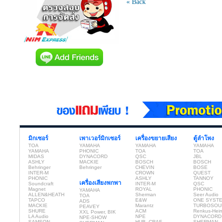
« Back
มิกเซอร์
เพาเวอร์มิกเซอร์
เครื่องขยายเสียง
ตู้ลำโพง
TOA
YAMAHA
YAMAHA
YAMAHA
YAMAHA
PHONIC
TOA
TOA
MIDAS
DYNACORD
QSC
JBL
ASHLY
MACKIE
BOSCH
BOSCH
Behringer
Behringer
CHEVIN
BOSE
INTER-M
CROWN
QUEST
PHONIC
ASHLY
TANNOY
เครื่องเสียงพกพา
Soundcraft
INTER-M
QSC
Magnet
ROYAL
PHONIC
YAMAHA
ALLEN&HEATH
Sherman
Seer Audio
TOA
TAPCO
E&W
ONE SYST
ADS
MACKIE
Marantz
TURBOSOU
PEAVEY
SHURE
ACM
Renkus-Hei
XXL Power, BIK
LA Audio
NPE
DYNACORD
NPE-SHOW
SAMSON
HUB, CRAF
SHERMAN