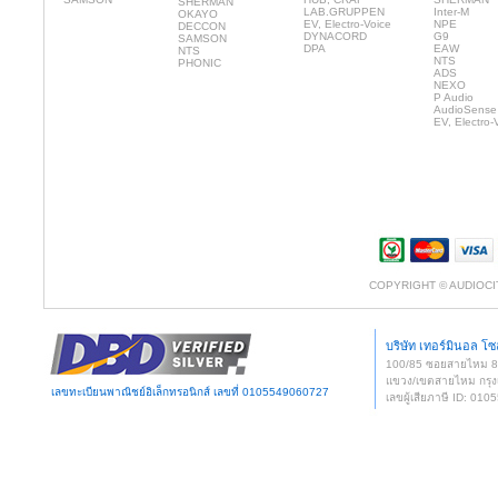
SHERMAN
LAB.GRUPPEN
Inter-M
OKAYO
EV, Electro-Voice
NPE
DECCON
DYNACORD
G9
SAMSON
DPA
EAW
NTS
NTS
PHONIC
ADS
NEXO
P Audio
AudioSense
EV, Electro-
COPYRIGHT © AUDIOCI
บริษัท เทอร์มินอล โซล
100/85 ซอยสายไหม 
แขวง/เขตสายไหม กรุง
เลขทะเบียนพาณิชย์อิเล็กทรอนิกส์ เลขที่ 0105549060727
เลขผู้เสียภาษี ID: 0