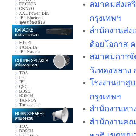
สมาคมส่งเสริ
DECCON
OKAYO
XXL Power, BIK
กรุงเทพฯ
JBL Bluetooth
ชุดเครื่องเสียง
สำนักงานส่งเ
ด้อยโอกาส ค
MBOX
YAMAHA
JBL Karaoke
สมาคมการจัด
วังทองหลาง 
TOA
ITC
โรงงานยาสู
JBL
QSC
BOSE
กรุงเทพฯ
BOSCH
TANNOY
Turbosound
สำนักงานทา
สำนักงานคณ
TOA
BOSCH
เขตพญา
ชาติ
ITC Audio