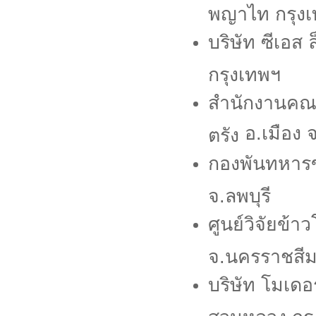
พญาไท กรุง
บริษัท ซีเอส
กรุงเทพฯ
สำนักงานคณะ
อ.เมือง จ
ตรัง
กองพันทหารข
จ.ลพบุรี
ศูนย์วิจัยข้
จ.นครราชสี
บริษัท โมเดอ