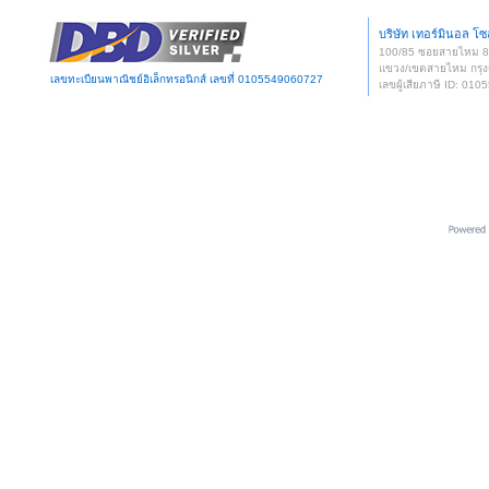
บริษัท เทอร์มินอล โซล
100/85 ซอยสายไหม 
แขวง/เขตสายไหม กรุง
เลขทะเบียนพาณิชย์อิเล็กทรอนิกส์ เลขที่ 0105549060727
เลขผู้เสียภาษี ID: 0