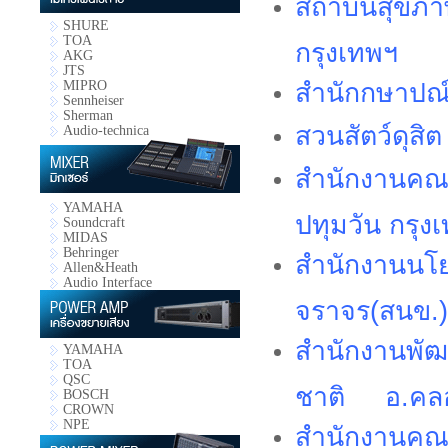
สถาบันสุขภาพ
SHURE
TOA
กรุงเทพฯ
AKG
JTS
สำนักกษาปณ
MIPRO
Sennheiser
Sherman
สวนสัตว์ดุสิต
Audio-technica
สำนักงานคณ
YAMAHA
ปทุมวัน กรุง
Soundcraft
MIDAS
Behringer
สำนักงานนโ
Allen&Heath
Audio Interface
จราจร(สนข.)
สำนักงานพัฒ
YAMAHA
TOA
QSC
ชาติ อ.คลอ
BOSCH
CROWN
NPE
สำนักงานคณ