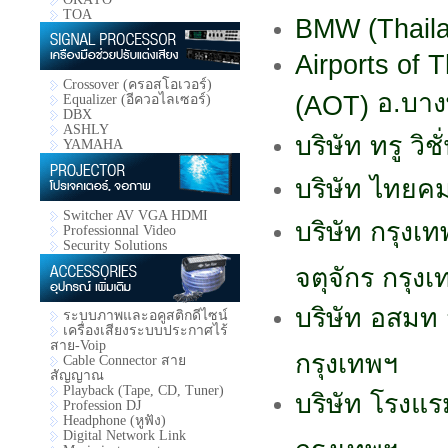
TOA
BMW (Thail
Airports of 
Crossover (ครอสโอเวอร์)
อ.บาง
(AOT)
Equalizer (อีควอไลเซอร์)
DBX
ASHLY
บริษัท ทรู วิ
YAMAHA
บริษัท ไทยคม
Switcher AV VGA HDMI
บริษัท กรุงเท
Professionnal Video
Security Solutions
จตุจักร กรุง
บริษัท อสมท
ระบบภาพและอคูสติกดีไซน์
เครื่องเสียงระบบประกาศไร้
สาย-Voip
กรุงเทพฯ
Cable Connector สาย
สัญญาณ
Playback (Tape, CD, Tuner)
บริษัท โรงแ
Profession DJ
Headphone (หูฟัง)
Digital Network Link
กรุงเทพฯ