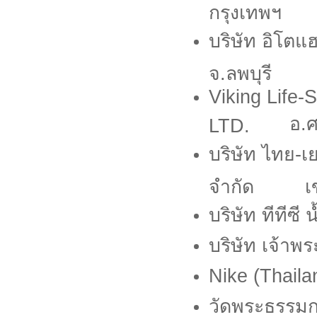
กรุงเทพฯ
บริษัท อิโตแ
จ.ลพบุรี
Viking Life-
อ.ศ
LTD.
บริษัท ไทย-เ
จำกัด เขต
บริษัท ทีทีซ
บริษัท เจ้าพ
Nike (Thaila
วัดพระธรรมก