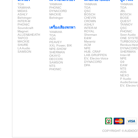
TOA
YAMAHA
YAMAHA
YAMAHA
YAMAHA
PHONIC
TOA
TOA
MIDAS
DYNACORD
QSC
JBL
ASHLY
MACKIE
BOSCH
BOSCH
Behringer
Behringer
CHEVIN
BOSE
INTER-M
CROWN
QUEST
PHONIC
ASHLY
TANNOY
เครื่องเสียงพกพา
Soundcraft
INTER-M
QSC
Magnet
ROYAL
PHONIC
YAMAHA
ALLEN&HEATH
Sherman
Seer Audio
TOA
TAPCO
E&W
ONE SYST
ADS
MACKIE
Marantz
TURBOSOU
PEAVEY
SHURE
ACM
Renkus-Hei
XXL Power, BIK
LA Audio
NPE
DYNACORD
NPE-SHOW
SAMSON
HUB, CRAF
SHERMAN
SHERMAN
LAB.GRUPPEN
Inter-M
OKAYO
EV, Electro-Voice
NPE
DECCON
DYNACORD
G9
SAMSON
DPA
EAW
NTS
NTS
PHONIC
ADS
NEXO
P Audio
AudioSense
EV, Electro-
COPYRIGHT © AUDIOCI