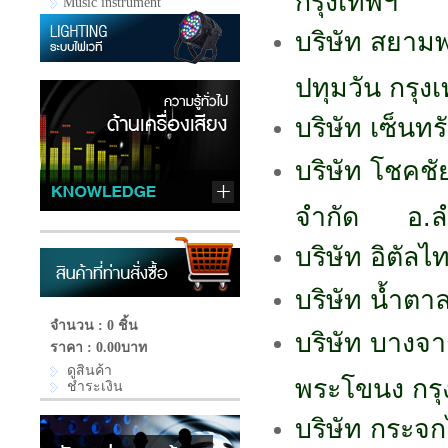
Music instrument
บริษัท สยาม
ปทุมวัน กรุง
บริษัท เซ็นท
บริษัท โชคชั
จำกัด อ.ลำ
บริษัท อิตัล
บริษัท น้ำต
จำนวน : 0 ชิ้น
บริษัท บาง
ราคา :
0.00บาท
ดูสินค้า
พระโขนง กรุ
ชำระเงิน
บริษัท กระจ