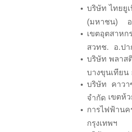
บริษัท ไทยยูเ
(มหาชน) อ.
เขตอุตสาหก
สวทช. อ.ปาก
บริษัท พลาส
บางขุนเทียน 
บริษัท
คาวาซ
เขตห้ว
จำกัด
การไฟฟ้านคร
กรุงเทพฯ