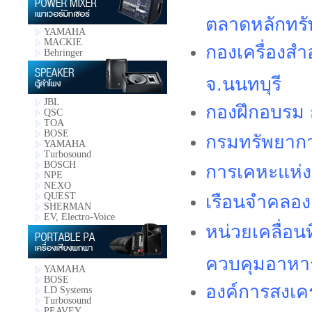
ตลาดหลักทรั
YAMAHA
MACKIE
กองเครื่องส
Behringer
จ.นนทบุรี
JBL
กองฝึกอบรม
QSC
TOA
BOSE
กรมทรัพยา
YAMAHA
Turbosound
BOSCH
การเคหะแห่
NPE
NEXO
QUEST
เรือนจำคลอ
SHERMAN
EV, Electro-Voice
หน่วยเคลื่อน
ควบคุมอาหาร
YAMAHA
BOSE
องค์การสงเค
LD Systems
Turbosound
PEAVEY