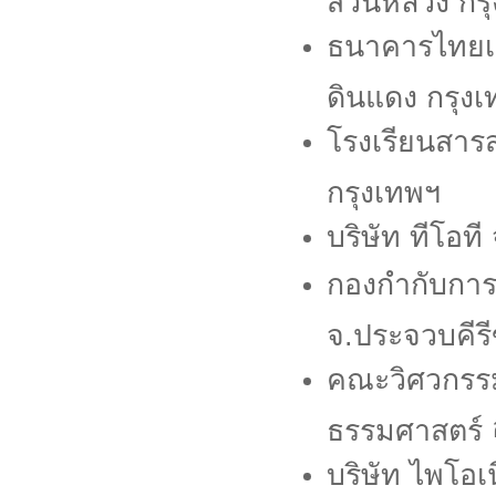
สวนหลวง กรุ
ธนาคารไทยเค
ดินแดง กรุง
โรงเรียนสารส
กรุงเทพฯ
บริษัท ทีโอท
กองกำกับกา
จ.ประจวบคีรี
คณะวิศวกรรม
ธรรมศาสตร์
บริษัท ไพโอเ