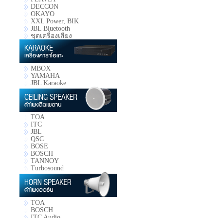
DECCON
OKAYO
XXL Power, BIK
JBL Bluetooth
ชุดเครื่องเสียง
MBOX
YAMAHA
JBL Karaoke
TOA
ITC
JBL
QSC
BOSE
BOSCH
TANNOY
Turbosound
TOA
BOSCH
ITC Audio