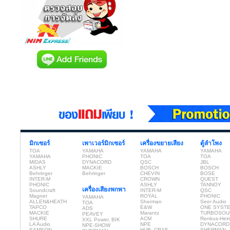
มิกเซอร์
เพาเวอร์มิกเซอร์
เครื่องขยายเสียง
ตู้ลำโพง
TOA
YAMAHA
YAMAHA
YAMAHA
YAMAHA
PHONIC
TOA
TOA
MIDAS
DYNACORD
QSC
JBL
ASHLY
MACKIE
BOSCH
BOSCH
Behringer
Behringer
CHEVIN
BOSE
INTER-M
CROWN
QUEST
PHONIC
ASHLY
TANNOY
เครื่องเสียงพกพา
Soundcraft
INTER-M
QSC
Magnet
ROYAL
PHONIC
YAMAHA
ALLEN&HEATH
Sherman
Seer Audio
TOA
TAPCO
E&W
ONE SYST
ADS
MACKIE
Marantz
TURBOSOU
PEAVEY
SHURE
ACM
Renkus-Hei
XXL Power, BIK
LA Audio
NPE
DYNACORD
NPE-SHOW
SAMSON
HUB, CRAF
SHERMAN