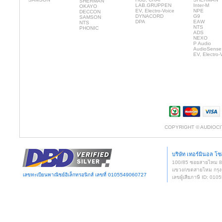
SHERMAN
LAB.GRUPPEN
Inter-M
OKAYO
EV, Electro-Voice
NPE
DECCON
DYNACORD
G9
SAMSON
DPA
EAW
NTS
NTS
PHONIC
ADS
NEXO
P Audio
AudioSense
EV, Electro-
COPYRIGHT © AUDIOCI
บริษัท เทอร์มินอล โซล
100/85 ซอยสายไหม 
แขวง/เขตสายไหม กรุง
เลขทะเบียนพาณิชย์อิเล็กทรอนิกส์ เลขที่ 0105549060727
เลขผู้เสียภาษี ID: 0