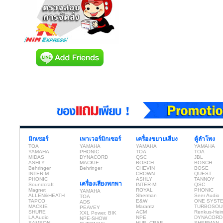
มิกเซอร์
เพาเวอร์มิกเซอร์
เครื่องขยายเสียง
ตู้ลำโพง
TOA
YAMAHA
YAMAHA
YAMAHA
YAMAHA
PHONIC
TOA
TOA
MIDAS
DYNACORD
QSC
JBL
ASHLY
MACKIE
BOSCH
BOSCH
Behringer
Behringer
CHEVIN
BOSE
INTER-M
CROWN
QUEST
PHONIC
ASHLY
TANNOY
เครื่องเสียงพกพา
Soundcraft
INTER-M
QSC
Magnet
ROYAL
PHONIC
YAMAHA
ALLEN&HEATH
Sherman
Seer Audio
TOA
TAPCO
E&W
ONE SYST
ADS
MACKIE
Marantz
TURBOSOU
PEAVEY
SHURE
ACM
Renkus-Hei
XXL Power, BIK
LA Audio
NPE
DYNACORD
NPE-SHOW
SAMSON
HUB, CRAF
SHERMAN