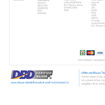
SHERMAN
LAB.GRUPPEN
Inter-M
OKAYO
EV, Electro-Voice
NPE
DECCON
DYNACORD
G9
SAMSON
DPA
EAW
NTS
NTS
PHONIC
ADS
NEXO
P Audio
AudioSense
EV, Electro-
COPYRIGHT © AUDIOCI
บริษัท เทอร์มินอล โซล
100/85 ซอยสายไหม 
แขวง/เขตสายไหม กรุง
เลขทะเบียนพาณิชย์อิเล็กทรอนิกส์ เลขที่ 0105549060727
เลขผู้เสียภาษี ID: 0