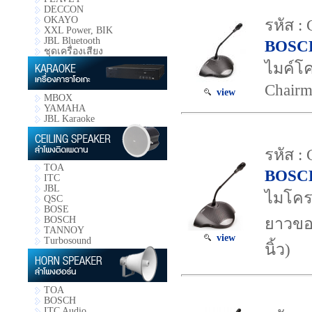
DECCON
OKAYO
รหัส 
XXL Power, BIK
JBL Bluetooth
BOSC
ชุดเครื่องเสียง
ไมค์โ
Chairm
view
MBOX
YAMAHA
JBL Karaoke
รหัส :
TOA
BOSC
ITC
JBL
ไมโคร
QSC
BOSE
BOSCH
ยาวขอ
TANNOY
view
Turbosound
นิ้ว)
TOA
BOSCH
ITC Audio