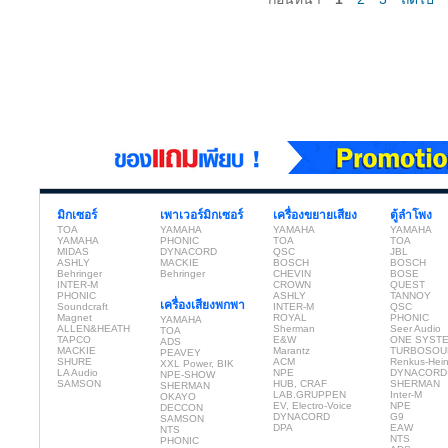
มิกเซอร์
เพาเวอร์มิกเซอร์
เครื่องขยายเสียง
ตู้ลำโพง
TOA
YAMAHA
YAMAHA
YAMAHA
YAMAHA
PHONIC
TOA
TOA
MIDAS
DYNACORD
QSC
JBL
ASHLY
MACKIE
BOSCH
BOSCH
Behringer
Behringer
CHEVIN
BOSE
INTER-M
CROWN
QUEST
PHONIC
ASHLY
TANNOY
เครื่องเสียงพกพา
Soundcraft
INTER-M
QSC
Magnet
ROYAL
PHONIC
YAMAHA
ALLEN&HEATH
Sherman
Seer Audio
TOA
TAPCO
E&W
ONE SYST
ADS
MACKIE
Marantz
TURBOSOU
PEAVEY
SHURE
ACM
Renkus-Hei
XXL Power, BIK
LA Audio
NPE
DYNACORD
NPE-SHOW
SAMSON
HUB, CRAF
SHERMAN
SHERMAN
LAB.GRUPPEN
Inter-M
OKAYO
EV, Electro-Voice
NPE
DECCON
DYNACORD
G9
SAMSON
DPA
EAW
NTS
NTS
PHONIC