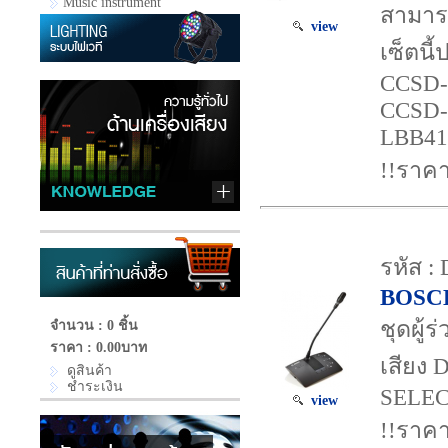
Music instrument
สามารถ
view
เซ็ตนี
CCSD-
CCSD-
LBB41
!!ราคา
รหัส 
BOSC
ชุดผู
จำนวน : 0 ชิ้น
ราคา :
0.00บาท
เสียง
ดูสินค้า
ชำระเงิน
SELE
view
!!ราคา