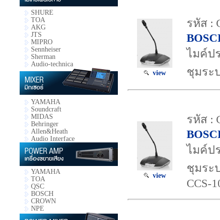
SHURE
TOA
รหัส :
AKG
JTS
BOSC
MIPRO
Sennheiser
ไมค์ปร
Sherman
Audio-technica
ชุมระบ
view
YAMAHA
Soundcraft
MIDAS
รหัส 
Behringer
Allen&Heath
BOSC
Audio Interface
ไมค์ปร
ชุมระบ
YAMAHA
view
TOA
CCS-1
QSC
BOSCH
CROWN
NPE