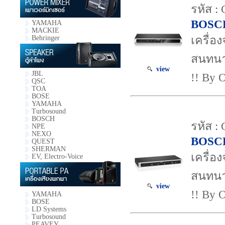
รหัส 
BOSC
YAMAHA
MACKIE
เครื่
Behringer
สนทนา
view
JBL
!! By O
QSC
TOA
BOSE
YAMAHA
Turbosound
BOSCH
รหัส 
NPE
NEXO
BOSC
QUEST
SHERMAN
เครื่
EV, Electro-Voice
สนทนา
view
!! By O
YAMAHA
BOSE
LD Systems
Turbosound
PEAVEY