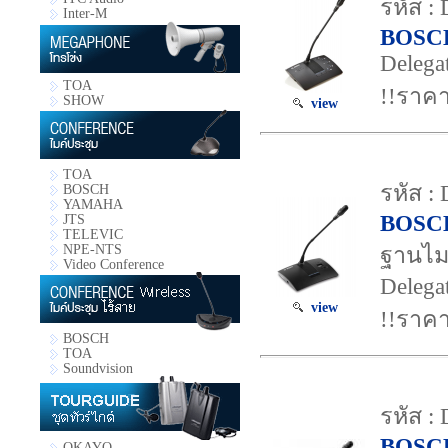
รหัส :
Inter-M
BOSC
Delega
TOA
!!ราคา
SHOW
view
TOA
รหัส :
BOSCH
YAMAHA
BOSC
JTS
TELEVIC
NPE-NTS
ฐานไมค
Video Conference
Delegat
view
!!ราคา
BOSCH
TOA
Soundvision
รหัส :
BOSC
OKAYO