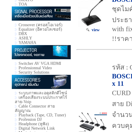
TOA
ชุดไมค
ประธาน
Crossover (ครอสโอเวอร์)
with f
Equalizer (อีควอไลเซอร์)
view
DBX
!!ราคา
ASHLY
YAMAHA
Switcher AV VGA HDMI
รหัส 
Professionnal Video
Security Solutions
BOSC
x 11
CURD 
ระบบภาพและอคูสติกดีไซน์
เครื่องเสียงระบบประกาศไร้
สาย-Voip
สาย Di
Cable Connector สาย
สัญญาณ
จำนวน
Playback (Tape, CD, Tuner)
Profession DJ
Headphone (หูฟัง)
ควบคุม
Digital Network Link