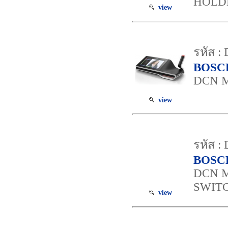
HOLDE
view
รหัส :
BOSC
DCN 
view
รหัส :
BOSC
DCN 
SWIT
view