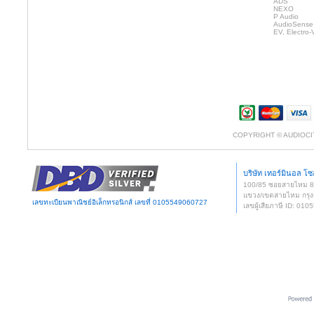
ADS
NEXO
P Audio
AudioSense
EV, Electro-
COPYRIGHT © AUDIOCI
บริษัท เทอร์มินอล โซล
100/85 ซอยสายไหม 
แขวง/เขตสายไหม กรุง
เลขทะเบียนพาณิชย์อิเล็กทรอนิกส์ เลขที่ 0105549060727
เลขผู้เสียภาษี ID: 0