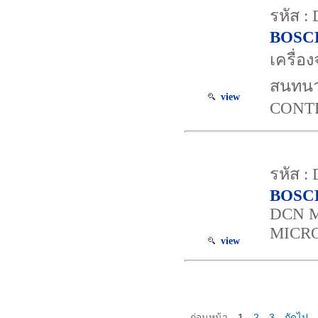
รหัส :
BOSC
เครื่
สนทนา
view
CONTR
รหัส 
BOSC
DCN M
MICR
view
ก่อนหน้า
1
2
3
ถัดไป