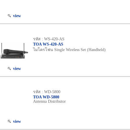
view
รหัส : WS-420-AS
TOA WS-420-AS
ไมโครโฟน Single Wireless Set (Handheld)
view
รหัส : WD-5800
TOA WD-5800
Antenna Distributor
view