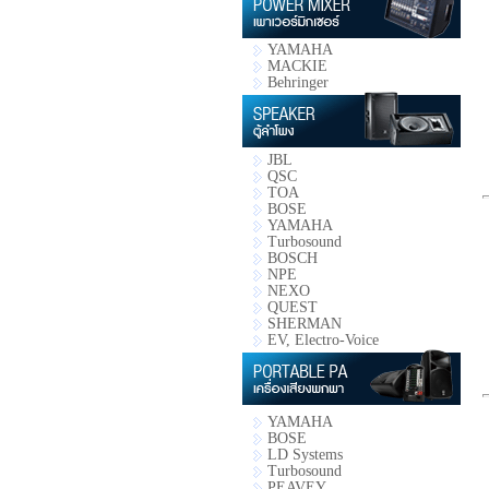
YAMAHA
MACKIE
Behringer
JBL
QSC
TOA
BOSE
YAMAHA
Turbosound
BOSCH
NPE
NEXO
QUEST
SHERMAN
EV, Electro-Voice
YAMAHA
BOSE
LD Systems
Turbosound
PEAVEY