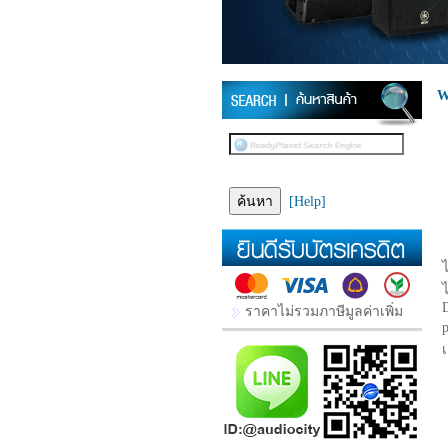
W
[Help]
D
ราคาไม่รวมภาษีมูลค่าเพิ่ม
p
เ