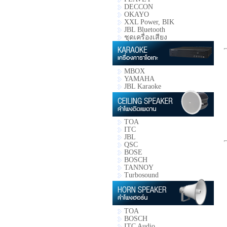
DECCON
OKAYO
XXL Power, BIK
JBL Bluetooth
ชุดเครื่องเสียง
MBOX
YAMAHA
JBL Karaoke
TOA
ITC
JBL
QSC
BOSE
BOSCH
TANNOY
Turbosound
TOA
BOSCH
ITC Audio