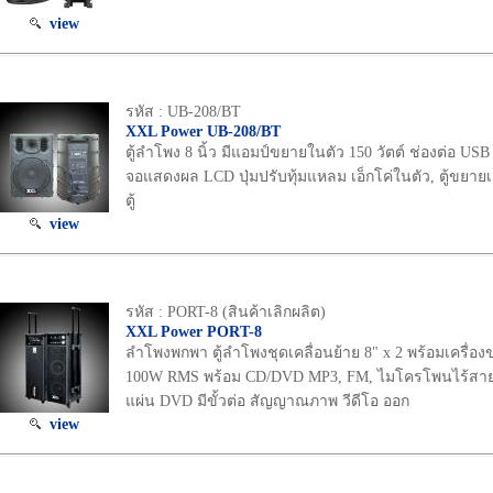
view
รหัส : UB-208/BT
XXL Power UB-208/BT
ตู้ลำโพง 8 นิ้ว มีแอมป์ขยายในตัว 150 วัตต์ ช่องต่อ US
จอแสดงผล LCD ปุ่มปรับทุ้มแหลม เอ็กโค่ในตัว, ตู้ขยายเ
ตู้
view
รหัส : PORT-8 (สินค้าเลิกผลิต)
XXL Power PORT-8
ลำโพงพกพา ตู้ลำโพงชุดเคลื่อนย้าย 8" x 2 พร้อมเครื่อง
100W RMS พร้อม CD/DVD MP3, FM, ไมโครโพนไร้สาย 2
แผ่น DVD มีขั้วต่อ สัญญาณภาพ วีดีโอ ออก
view