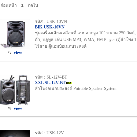
ก่อนหน้า
1
ถัดไป
รหัส : USK-10VN
BIK USK-10VN
ชุดเครื่องเสียงเคลื่อนที่ แบบลากจูง 10" ขนาด 250 วัตต์
ตัว, บลูทูธ เล่น USB MP3, WMA, FM Player (ตู้ลำโพง 1 ต
ไร้สาย ตู้แอมป์อเนกประสงค์
view
รหัส : SL-12V-BT
XXL SL-12V-BT
ลำโพงอเนกประสงค์ Potrable Speaker System
view
รหัส : USK-12V