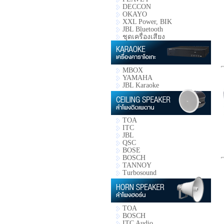
DECCON
OKAYO
XXL Power, BIK
JBL Bluetooth
ชุดเครื่องเสียง
MBOX
YAMAHA
JBL Karaoke
TOA
ITC
JBL
QSC
BOSE
BOSCH
TANNOY
Turbosound
TOA
BOSCH
ITC Audio