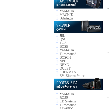
YAMAHA
MACKIE
Behringer
JBL
QSC
TOA
BOSE
YAMAHA
Turbosound
BOSCH
NPE
NEXO
QUEST
SHERMAN
EV, Electro-Voice
YAMAHA
BOSE
LD Systems
Turbosound
PEAVEY