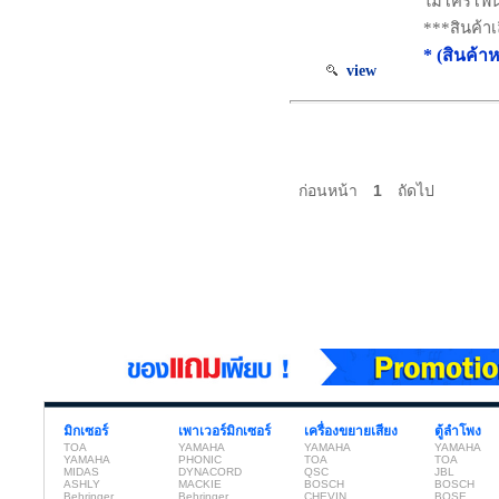
ไมโครโฟน 
***สินค้าเ
* (สินค้า
view
ก่อนหน้า
1
ถัดไป
มิกเซอร์
เพาเวอร์มิกเซอร์
เครื่องขยายเสียง
ตู้ลำโพง
TOA
YAMAHA
YAMAHA
YAMAHA
YAMAHA
PHONIC
TOA
TOA
MIDAS
DYNACORD
QSC
JBL
ASHLY
MACKIE
BOSCH
BOSCH
Behringer
Behringer
CHEVIN
BOSE