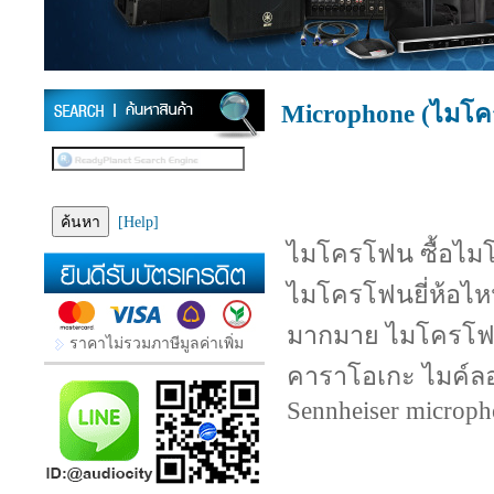
Microphone (ไมโ
[Help]
ไมโครโฟน ซื้อไมโ
ไมโครโฟนยี่ห้อไห
มากมาย ไมโครโฟน ร
ราคาไม่รวมภาษีมูลค่าเพิ่ม
คาราโอเกะ ไมค์ลอ
Sennheiser microp