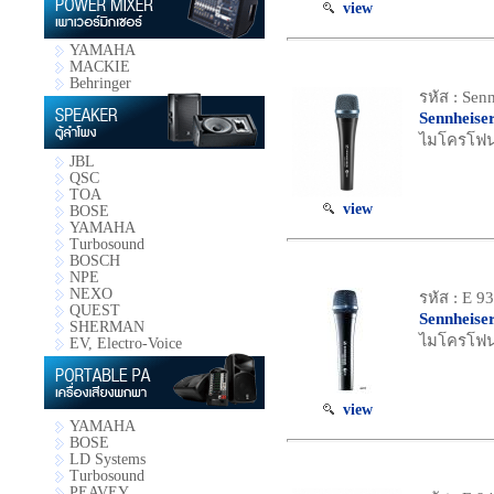
view
YAMAHA
MACKIE
Behringer
รหัส : Sen
Sennheise
ไมโครโฟน 
JBL
QSC
TOA
view
BOSE
YAMAHA
Turbosound
BOSCH
NPE
NEXO
รหัส : E 9
QUEST
Sennheise
SHERMAN
ไมโครโฟน 
EV, Electro-Voice
view
YAMAHA
BOSE
LD Systems
Turbosound
PEAVEY