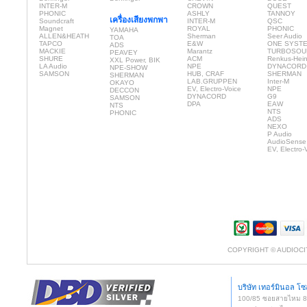
INTER-M
CROWN
QUEST
PHONIC
ASHLY
TANNOY
เครื่องเสียงพกพา
Soundcraft
INTER-M
QSC
Magnet
ROYAL
PHONIC
YAMAHA
ALLEN&HEATH
Sherman
Seer Audio
TOA
TAPCO
E&W
ONE SYST
ADS
MACKIE
Marantz
TURBOSOU
PEAVEY
SHURE
ACM
Renkus-Hei
XXL Power, BIK
LA Audio
NPE
DYNACORD
NPE-SHOW
SAMSON
HUB, CRAF
SHERMAN
SHERMAN
LAB.GRUPPEN
Inter-M
OKAYO
EV, Electro-Voice
NPE
DECCON
DYNACORD
G9
SAMSON
DPA
EAW
NTS
NTS
PHONIC
ADS
NEXO
P Audio
AudioSense
EV, Electro-
COPYRIGHT © AUDIOCI
บริษัท เทอร์มินอล โซล
100/85 ซอยสายไหม 