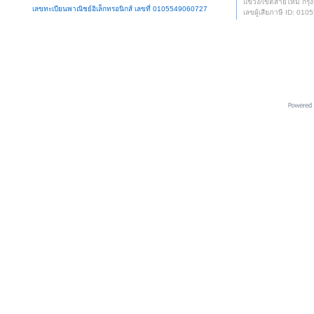
แขวง/เขตสายไหม กรุง
เลขทะเบียนพาณิชย์อิเล็กทรอนิกส์ เลขที่ 0105549060727
เลขผู้เสียภาษี ID: 0