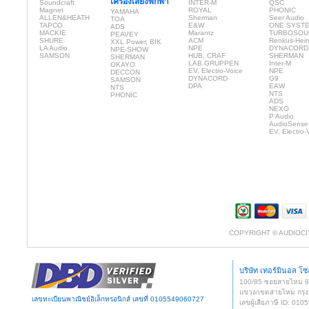
เครื่องเสียงพกพา
Soundcraft
INTER-M
QSC
Magnet
ROYAL
PHONIC
YAMAHA
ALLEN&HEATH
Sherman
Seer Audio
TOA
TAPCO
E&W
ONE SYST
ADS
MACKIE
Marantz
TURBOSOU
PEAVEY
SHURE
ACM
Renkus-Hei
XXL Power, BIK
LA Audio
NPE
DYNACORD
NPE-SHOW
SAMSON
HUB, CRAF
SHERMAN
SHERMAN
LAB.GRUPPEN
Inter-M
OKAYO
EV, Electro-Voice
NPE
DECCON
DYNACORD
G9
SAMSON
DPA
EAW
NTS
NTS
PHONIC
ADS
NEXO
P Audio
AudioSense
EV, Electro-
COPYRIGHT © AUDIOCI
บริษัท เทอร์มินอล โซล
100/85 ซอยสายไหม 
แขวง/เขตสายไหม กรุง
เลขทะเบียนพาณิชย์อิเล็กทรอนิกส์ เลขที่ 0105549060727
เลขผู้เสียภาษี ID: 0