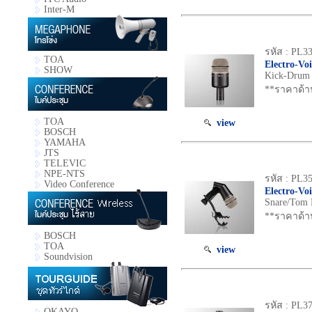
Inter-M
รหัส : PL3
TOA
Electro-Vo
SHOW
Kick-Drum 
**ราคาด้า
TOA
view
BOSCH
YAMAHA
JTS
TELEVIC
NPE-NTS
รหัส : PL3
Video Conference
Electro-Vo
Snare/Tom M
**ราคาด้า
BOSCH
TOA
view
Soundvision
รหัส : PL3
OKAYO