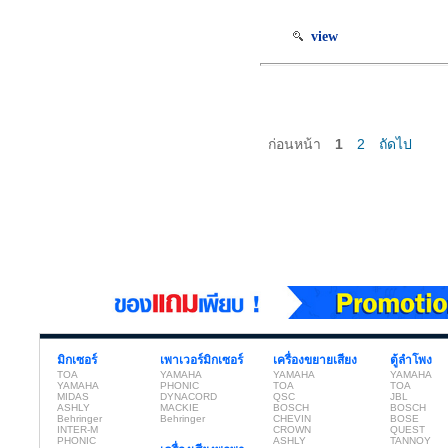
view
ก่อนหน้า
1
2
ถัดไป
มิกเซอร์
เพาเวอร์มิกเซอร์
เครื่องขยายเสียง
ตู้ลำโพง
TOA
YAMAHA
YAMAHA
YAMAHA
YAMAHA
PHONIC
TOA
TOA
MIDAS
DYNACORD
QSC
JBL
ASHLY
MACKIE
BOSCH
BOSCH
Behringer
Behringer
CHEVIN
BOSE
INTER-M
CROWN
QUEST
PHONIC
ASHLY
TANNOY