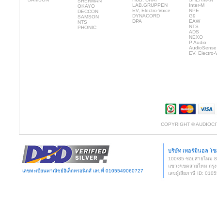
SHERMAN
LAB.GRUPPEN
Inter-M
OKAYO
EV, Electro-Voice
NPE
DECCON
DYNACORD
G9
SAMSON
DPA
EAW
NTS
NTS
PHONIC
ADS
NEXO
P Audio
AudioSense
EV, Electro-
COPYRIGHT © AUDIOCI
บริษัท เทอร์มินอล โซล
100/85 ซอยสายไหม 
แขวง/เขตสายไหม กรุง
เลขทะเบียนพาณิชย์อิเล็กทรอนิกส์ เลขที่ 0105549060727
เลขผู้เสียภาษี ID: 0