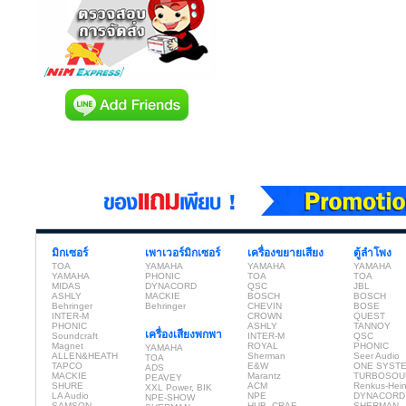
มิกเซอร์
เพาเวอร์มิกเซอร์
เครื่องขยายเสียง
ตู้ลำโพง
TOA
YAMAHA
YAMAHA
YAMAHA
YAMAHA
PHONIC
TOA
TOA
MIDAS
DYNACORD
QSC
JBL
ASHLY
MACKIE
BOSCH
BOSCH
Behringer
Behringer
CHEVIN
BOSE
INTER-M
CROWN
QUEST
PHONIC
ASHLY
TANNOY
เครื่องเสียงพกพา
Soundcraft
INTER-M
QSC
Magnet
ROYAL
PHONIC
YAMAHA
ALLEN&HEATH
Sherman
Seer Audio
TOA
TAPCO
E&W
ONE SYST
ADS
MACKIE
Marantz
TURBOSOU
PEAVEY
SHURE
ACM
Renkus-Hei
XXL Power, BIK
LA Audio
NPE
DYNACORD
NPE-SHOW
SAMSON
HUB, CRAF
SHERMAN