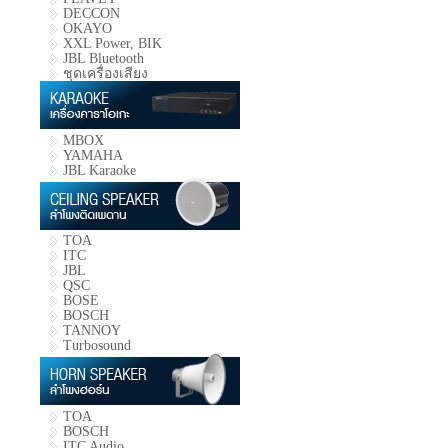
DECCON
OKAYO
XXL Power, BIK
JBL Bluetooth
ชุดเครื่องเสียง
MBOX
YAMAHA
JBL Karaoke
TOA
ITC
JBL
QSC
BOSE
BOSCH
TANNOY
Turbosound
TOA
BOSCH
ITC Audio