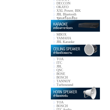
DECCON
OKAYO
XXL Power, BIK
JBL Bluetooth
ชุดเครื่องเสียง
MBOX
YAMAHA
JBL Karaoke
TOA
ITC
JBL
QSC
BOSE
BOSCH
TANNOY
Turbosound
TOA
BOSCH
ITC Audio