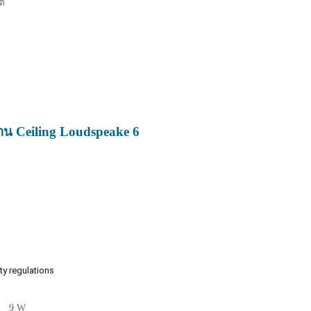
ต์
 Ceiling Loudspeake 6
ty regulations
9 W