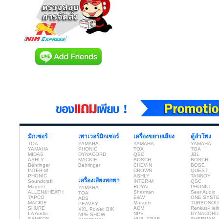
มิกเซอร์
เพาเวอร์มิกเซอร์
เครื่องขยายเสียง
ตู้ลำโพง
TOA
YAMAHA
YAMAHA
YAMAHA
YAMAHA
PHONIC
TOA
TOA
MIDAS
DYNACORD
QSC
JBL
ASHLY
MACKIE
BOSCH
BOSCH
Behringer
Behringer
CHEVIN
BOSE
INTER-M
CROWN
QUEST
PHONIC
ASHLY
TANNOY
เครื่องเสียงพกพา
Soundcraft
INTER-M
QSC
Magnet
ROYAL
PHONIC
YAMAHA
ALLEN&HEATH
Sherman
Seer Audio
TOA
TAPCO
E&W
ONE SYST
ADS
MACKIE
Marantz
TURBOSOU
PEAVEY
SHURE
ACM
Renkus-Hei
XXL Power, BIK
LA Audio
NPE
DYNACORD
NPE-SHOW
SAMSON
HUB, CRAF
SHERMAN