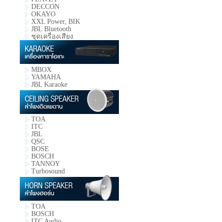
DECCON
OKAYO
XXL Power, BIK
JBL Bluetooth
ชุดเครื่องเสียง
MBOX
YAMAHA
JBL Karaoke
TOA
ITC
JBL
QSC
BOSE
BOSCH
TANNOY
Turbosound
TOA
BOSCH
ITC Audio