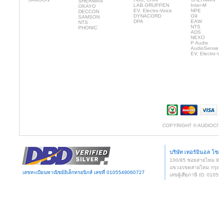
SHERMAN
LAB.GRUPPEN
Inter-M
OKAYO
EV, Electro-Voice
NPE
DECCON
DYNACORD
G9
SAMSON
DPA
EAW
NTS
NTS
PHONIC
ADS
NEXO
P Audio
AudioSense
EV, Electro-
COPYRIGHT © AUDIOCI
บริษัท เทอร์มินอล โซล
100/85 ซอยสายไหม 
แขวง/เขตสายไหม กรุง
เลขทะเบียนพาณิชย์อิเล็กทรอนิกส์ เลขที่ 0105549060727
เลขผู้เสียภาษี ID: 0