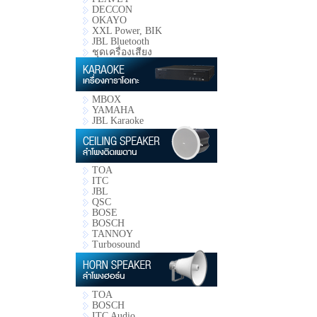
DECCON
OKAYO
XXL Power, BIK
JBL Bluetooth
ชุดเครื่องเสียง
MBOX
YAMAHA
JBL Karaoke
TOA
ITC
JBL
QSC
BOSE
BOSCH
TANNOY
Turbosound
TOA
BOSCH
ITC Audio