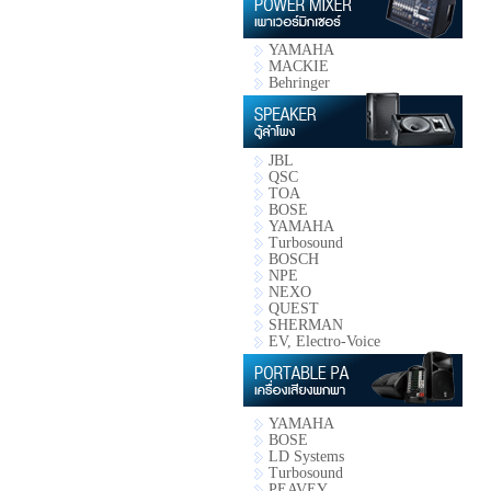
YAMAHA
MACKIE
Behringer
JBL
QSC
TOA
BOSE
YAMAHA
Turbosound
BOSCH
NPE
NEXO
QUEST
SHERMAN
EV, Electro-Voice
YAMAHA
BOSE
LD Systems
Turbosound
PEAVEY