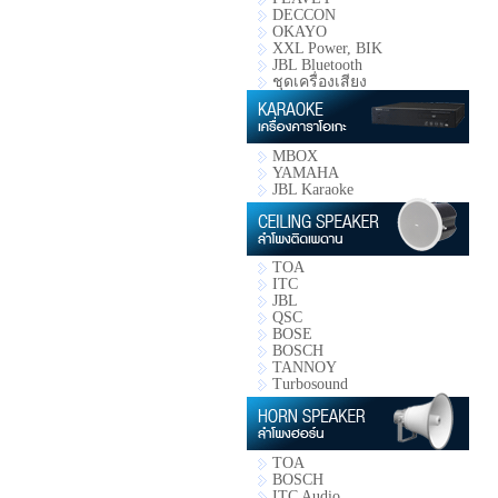
DECCON
OKAYO
XXL Power, BIK
JBL Bluetooth
ชุดเครื่องเสียง
MBOX
YAMAHA
JBL Karaoke
TOA
ITC
JBL
QSC
BOSE
BOSCH
TANNOY
Turbosound
TOA
BOSCH
ITC Audio