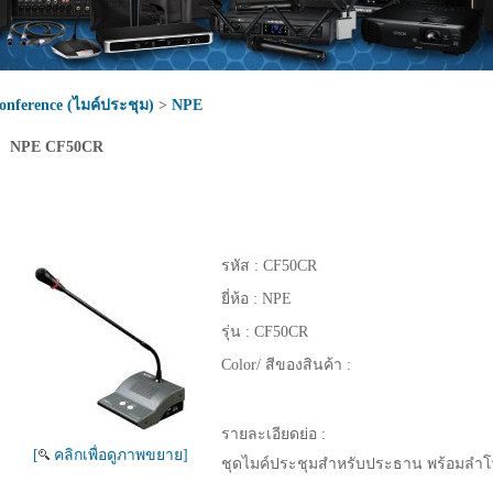
onference (ไมค์ประชุม)
>
NPE
NPE CF50CR
รหัส :
CF50CR
ยี่ห้อ :
NPE
รุ่น :
CF50CR
Color/ สีของสินค้า :
รายละเอียดย่อ :
[
คลิกเพื่อดูภาพขยาย]
ชุดไมค์ประชุมสำหรับประธาน พร้อมลำโพ