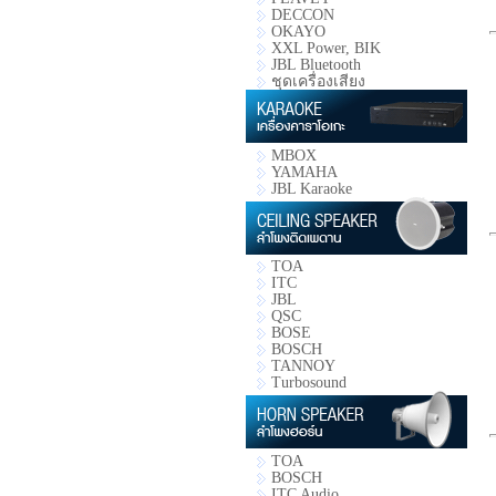
DECCON
OKAYO
XXL Power, BIK
JBL Bluetooth
ชุดเครื่องเสียง
MBOX
YAMAHA
JBL Karaoke
TOA
ITC
JBL
QSC
BOSE
BOSCH
TANNOY
Turbosound
TOA
BOSCH
ITC Audio