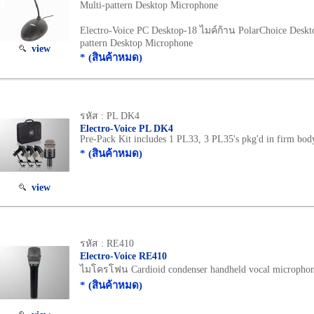
Multi-pattern Desktop Microphone
Electro-Voice PC Desktop-18 ไมค์ก้าน PolarChoice Deskt
pattern Desktop Microphone
view
* (สินค้าหมด)
รหัส : PL DK4
Electro-Voice PL DK4
Pre-Pack Kit includes 1 PL33, 3 PL35's pkg'd in firm bod
* (สินค้าหมด)
view
รหัส : RE410
Electro-Voice RE410
ไมโครโฟน Cardioid condenser handheld vocal micropho
* (สินค้าหมด)