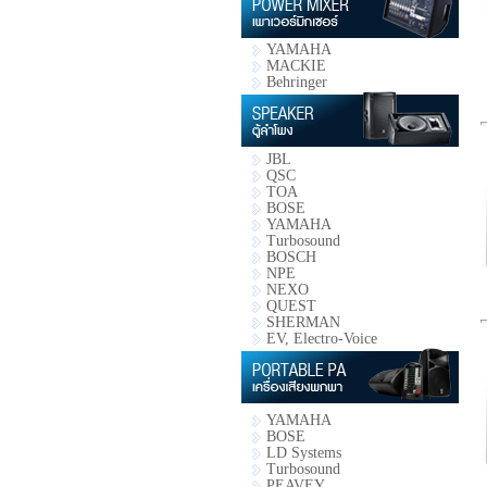
YAMAHA
MACKIE
Behringer
JBL
QSC
TOA
BOSE
YAMAHA
Turbosound
BOSCH
NPE
NEXO
QUEST
SHERMAN
EV, Electro-Voice
YAMAHA
BOSE
LD Systems
Turbosound
PEAVEY