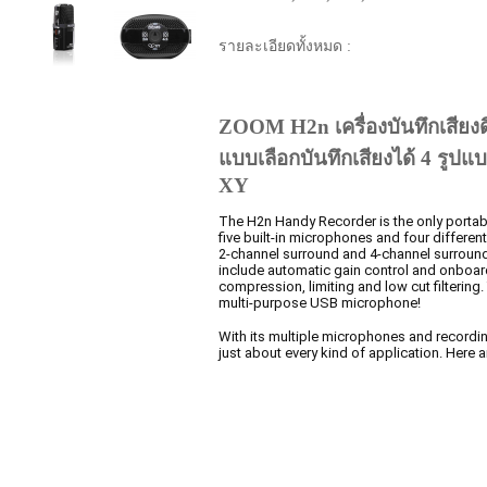
รายละเอียดทั้งหมด :
ZOOM H2n เครื่องบันทึกเสีย
แบบเลือกบันทึกเสียงได้ 4 รูปแบ
XY
The H2n Handy Recorder is the only portab
five built-in microphones and four differe
2-channel surround and 4-channel surroun
include automatic gain control and onboar
compression, limiting and low cut filtering
multi-purpose USB
microphone
!
With its multiple microphones and record
just about every kind of application. Here a