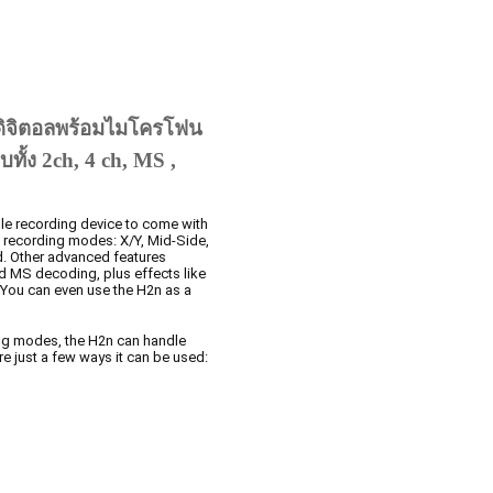
งดิจิตอลพร้อมไมโครโฟน
บทั้ง 2ch, 4 ch, MS ,
le recording device to come with
nt recording modes: X/Y, Mid-Side,
d. Other advanced features
d MS decoding, plus effects like
. You can even use the H2n as a
ing modes, the H2n can handle
re just a few ways it can be used: