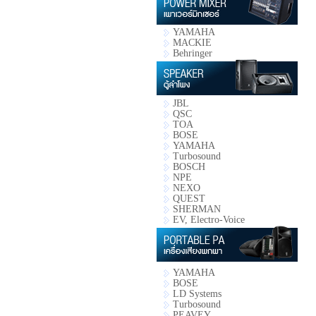
YAMAHA
MACKIE
Behringer
JBL
QSC
TOA
BOSE
YAMAHA
Turbosound
BOSCH
NPE
NEXO
QUEST
SHERMAN
EV, Electro-Voice
YAMAHA
BOSE
LD Systems
Turbosound
PEAVEY