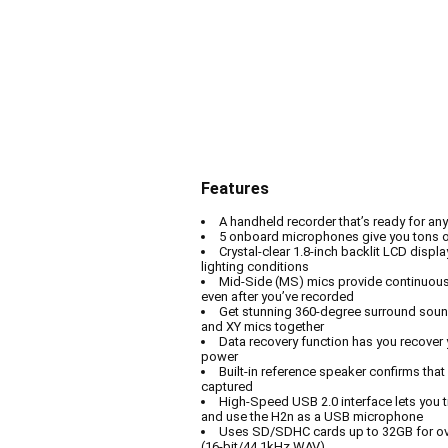
Features
A handheld recorder that’s ready for any
5 onboard microphones give you tons o
Crystal-clear 1.8-inch backlit LCD display
lighting conditions
Mid-Side (MS) mics provide continuousl
even after you’ve recorded
Get stunning 360-degree surround soun
and XY mics together
Data recovery function has you recover 
power
Built-in reference speaker confirms tha
captured
High-Speed USB 2.0 interface lets you t
and use the H2n as a USB microphone
Uses SD/SDHC cards up to 32GB for ove
(16-bit/44.1kHz WAV)