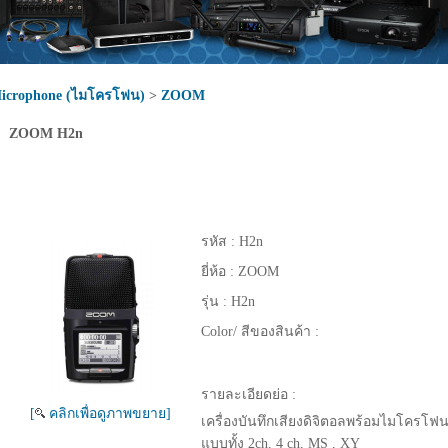
icrophone (ไมโครโฟน)
>
ZOOM
ZOOM H2n
รหัส :
H2n
ยี่ห้อ :
ZOOM
รุ่น :
H2n
Color/ สีของสินค้า :
รายละเอียดย่อ :
[
คลิกเพื่อดูภาพขยาย]
เครื่องบันทึกเสียงดิจิตอลพร้อมไมโครโฟนแ
แบบทั้ง 2ch, 4 ch, MS , XY