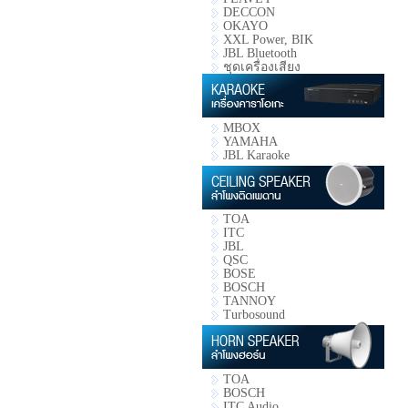
DECCON
OKAYO
XXL Power, BIK
JBL Bluetooth
ชุดเครื่องเสียง
MBOX
YAMAHA
JBL Karaoke
TOA
ITC
JBL
QSC
BOSE
BOSCH
TANNOY
Turbosound
TOA
BOSCH
ITC Audio