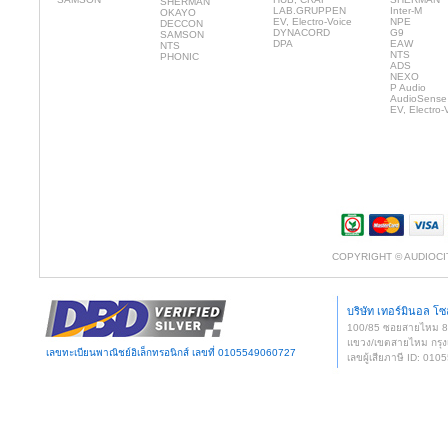
SHERMAN
LAB.GRUPPEN
Inter-M
OKAYO
EV, Electro-Voice
NPE
DECCON
DYNACORD
G9
SAMSON
DPA
EAW
NTS
NTS
PHONIC
ADS
NEXO
P Audio
AudioSense
EV, Electro-
COPYRIGHT © AUDIOCI
บริษัท เทอร์มินอล โซล
100/85 ซอยสายไหม 
แขวง/เขตสายไหม กรุง
เลขทะเบียนพาณิชย์อิเล็กทรอนิกส์ เลขที่ 0105549060727
เลขผู้เสียภาษี ID: 0