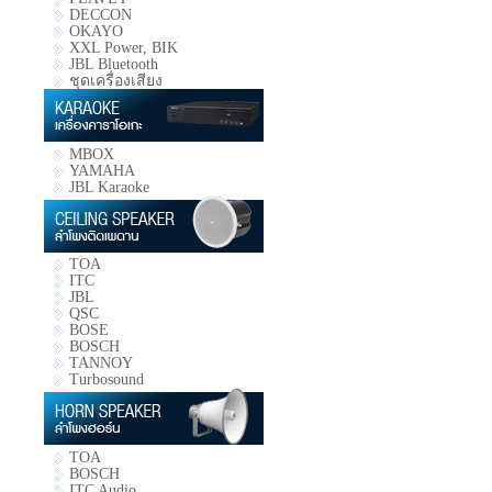
DECCON
OKAYO
XXL Power, BIK
JBL Bluetooth
ชุดเครื่องเสียง
MBOX
YAMAHA
JBL Karaoke
TOA
ITC
JBL
QSC
BOSE
BOSCH
TANNOY
Turbosound
TOA
BOSCH
ITC Audio