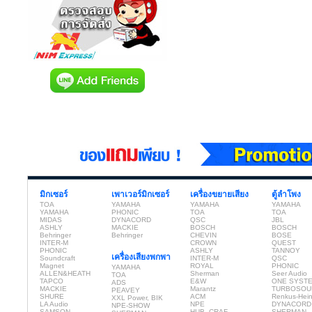
มิกเซอร์
เพาเวอร์มิกเซอร์
เครื่องขยายเสียง
ตู้ลำโพง
TOA
YAMAHA
YAMAHA
YAMAHA
YAMAHA
PHONIC
TOA
TOA
MIDAS
DYNACORD
QSC
JBL
ASHLY
MACKIE
BOSCH
BOSCH
Behringer
Behringer
CHEVIN
BOSE
INTER-M
CROWN
QUEST
PHONIC
ASHLY
TANNOY
เครื่องเสียงพกพา
Soundcraft
INTER-M
QSC
Magnet
ROYAL
PHONIC
YAMAHA
ALLEN&HEATH
Sherman
Seer Audio
TOA
TAPCO
E&W
ONE SYST
ADS
MACKIE
Marantz
TURBOSOU
PEAVEY
SHURE
ACM
Renkus-Hei
XXL Power, BIK
LA Audio
NPE
DYNACORD
NPE-SHOW
SAMSON
HUB, CRAF
SHERMAN