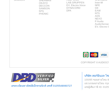
SHERMAN
LAB.GRUPPEN
Inter-M
OKAYO
EV, Electro-Voice
NPE
DECCON
DYNACORD
G9
SAMSON
DPA
EAW
NTS
NTS
PHONIC
ADS
NEXO
P Audio
AudioSense
EV, Electro-
COPYRIGHT © AUDIOCI
บริษัท เทอร์มินอล โซล
100/85 ซอยสายไหม 
แขวง/เขตสายไหม กรุง
เลขทะเบียนพาณิชย์อิเล็กทรอนิกส์ เลขที่ 0105549060727
เลขผู้เสียภาษี ID: 0