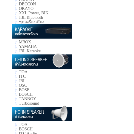
DECCON
OKAYO
XXL Power, BIK
JBL Bluetooth
ชุดเครื่องเสียง
MBOX
YAMAHA
JBL Karaoke
TOA
ITC
JBL
QSC
BOSE
BOSCH
TANNOY
Turbosound
TOA
BOSCH
ITC Audio