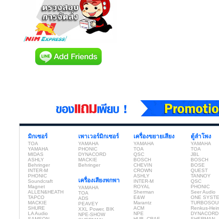
มิกเซอร์
เพาเวอร์มิกเซอร์
เครื่องขยายเสียง
ตู้ลำโพง
TOA
YAMAHA
YAMAHA
YAMAHA
YAMAHA
PHONIC
TOA
TOA
MIDAS
DYNACORD
QSC
JBL
ASHLY
MACKIE
BOSCH
BOSCH
Behringer
Behringer
CHEVIN
BOSE
INTER-M
CROWN
QUEST
PHONIC
ASHLY
TANNOY
เครื่องเสียงพกพา
Soundcraft
INTER-M
QSC
Magnet
ROYAL
PHONIC
YAMAHA
ALLEN&HEATH
Sherman
Seer Audio
TOA
TAPCO
E&W
ONE SYST
ADS
MACKIE
Marantz
TURBOSOU
PEAVEY
SHURE
ACM
Renkus-Hei
XXL Power, BIK
LA Audio
NPE
DYNACORD
NPE-SHOW
SAMSON
HUB, CRAF
SHERMAN