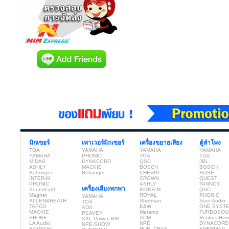
มิกเซอร์
เพาเวอร์มิกเซอร์
เครื่องขยายเสียง
ตู้ลำโพง
TOA
YAMAHA
YAMAHA
YAMAHA
YAMAHA
PHONIC
TOA
TOA
MIDAS
DYNACORD
QSC
JBL
ASHLY
MACKIE
BOSCH
BOSCH
Behringer
Behringer
CHEVIN
BOSE
INTER-M
CROWN
QUEST
PHONIC
ASHLY
TANNOY
เครื่องเสียงพกพา
Soundcraft
INTER-M
QSC
Magnet
ROYAL
PHONIC
YAMAHA
ALLEN&HEATH
Sherman
Seer Audio
TOA
TAPCO
E&W
ONE SYST
ADS
MACKIE
Marantz
TURBOSOU
PEAVEY
SHURE
ACM
Renkus-Hei
XXL Power, BIK
LA Audio
NPE
DYNACORD
NPE-SHOW
SAMSON
HUB, CRAF
SHERMAN