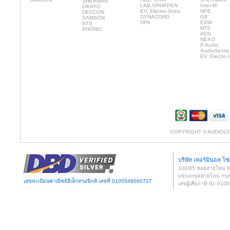
SHERMAN
LAB.GRUPPEN
Inter-M
OKAYO
EV, Electro-Voice
NPE
DECCON
DYNACORD
G9
SAMSON
DPA
EAW
NTS
NTS
PHONIC
ADS
NEXO
P Audio
AudioSense
EV, Electro-
COPYRIGHT © AUDIOCI
บริษัท เทอร์มินอล โซล
100/85 ซอยสายไหม 
แขวง/เขตสายไหม กรุง
เลขทะเบียนพาณิชย์อิเล็กทรอนิกส์ เลขที่ 0105549060727
เลขผู้เสียภาษี ID: 0