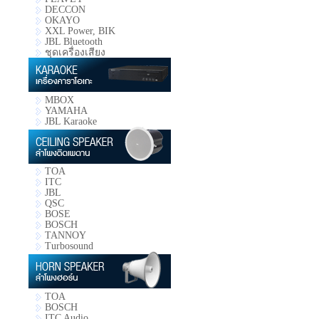
DECCON
OKAYO
XXL Power, BIK
JBL Bluetooth
ชุดเครื่องเสียง
MBOX
YAMAHA
JBL Karaoke
TOA
ITC
JBL
QSC
BOSE
BOSCH
TANNOY
Turbosound
TOA
BOSCH
ITC Audio