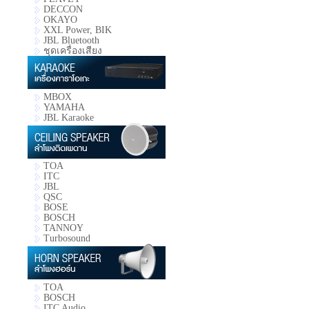
DECCON
OKAYO
XXL Power, BIK
JBL Bluetooth
ชุดเครื่องเสียง
MBOX
YAMAHA
JBL Karaoke
TOA
ITC
JBL
QSC
BOSE
BOSCH
TANNOY
Turbosound
TOA
BOSCH
ITC Audio