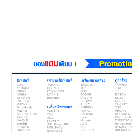
มิกเซอร์
เพาเวอร์มิกเซอร์
เครื่องขยายเสียง
ตู้ลำโพง
TOA
YAMAHA
YAMAHA
YAMAHA
YAMAHA
PHONIC
TOA
TOA
MIDAS
DYNACORD
QSC
JBL
ASHLY
MACKIE
BOSCH
BOSCH
Behringer
Behringer
CHEVIN
BOSE
INTER-M
CROWN
QUEST
PHONIC
ASHLY
TANNOY
เครื่องเสียงพกพา
Soundcraft
INTER-M
QSC
Magnet
ROYAL
PHONIC
YAMAHA
ALLEN&HEATH
Sherman
Seer Audio
TOA
TAPCO
E&W
ONE SYST
ADS
MACKIE
Marantz
TURBOSOU
PEAVEY
SHURE
ACM
Renkus-Hei
XXL Power, BIK
LA Audio
NPE
DYNACORD
NPE-SHOW
SAMSON
HUB, CRAF
SHERMAN
SHERMAN