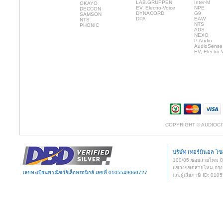
LAB.GRUPPEN
Inter-M
OKAYO
EV, Electro-Voice
NPE
DECCON
DYNACORD
G9
SAMSON
DPA
EAW
NTS
NTS
PHONIC
ADS
NEXO
P Audio
AudioSense
EV, Electro-
COPYRIGHT © AUDIOCI
บริษัท เทอร์มินอล โซล
100/85 ซอยสายไหม 
แขวง/เขตสายไหม กรุง
เลขทะเบียนพาณิชย์อิเล็กทรอนิกส์ เลขที่ 0105549060727
เลขผู้เสียภาษี ID: 0