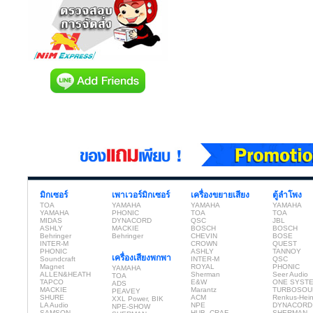
มิกเซอร์
เพาเวอร์มิกเซอร์
เครื่องขยายเสียง
ตู้ลำโพง
TOA
YAMAHA
YAMAHA
YAMAHA
YAMAHA
PHONIC
TOA
TOA
MIDAS
DYNACORD
QSC
JBL
ASHLY
MACKIE
BOSCH
BOSCH
Behringer
Behringer
CHEVIN
BOSE
INTER-M
CROWN
QUEST
PHONIC
ASHLY
TANNOY
เครื่องเสียงพกพา
Soundcraft
INTER-M
QSC
Magnet
ROYAL
PHONIC
YAMAHA
ALLEN&HEATH
Sherman
Seer Audio
TOA
TAPCO
E&W
ONE SYST
ADS
MACKIE
Marantz
TURBOSOU
PEAVEY
SHURE
ACM
Renkus-Hei
XXL Power, BIK
LA Audio
NPE
DYNACORD
NPE-SHOW
SAMSON
HUB, CRAF
SHERMAN