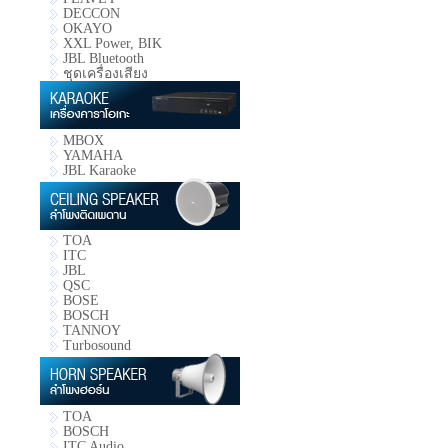
DECCON
OKAYO
XXL Power, BIK
JBL Bluetooth
ชุดเครื่องเสียง
MBOX
YAMAHA
JBL Karaoke
TOA
ITC
JBL
QSC
BOSE
BOSCH
TANNOY
Turbosound
TOA
BOSCH
ITC Audio