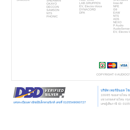
SHERMAN
LAB.GRUPPEN
Inter-M
OKAYO
EV, Electro-Voice
NPE
DECCON
DYNACORD
G9
SAMSON
DPA
EAW
NTS
NTS
PHONIC
ADS
NEXO
P Audio
AudioSense
EV, Electro-
COPYRIGHT © AUDIOCI
บริษัท เทอร์มินอล โซล
100/85 ซอยสายไหม 
แขวง/เขตสายไหม กรุง
เลขทะเบียนพาณิชย์อิเล็กทรอนิกส์ เลขที่ 0105549060727
เลขผู้เสียภาษี ID: 0