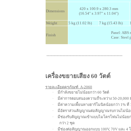
420 x 100.9 x 280.3 mm
Dimensions
(16.54" x 3.97" x 11.04")
Weight
5 kg (11.02 lb)
7 kg (15.43 lb)
Panel: ABS r
Finish
Case: Steel p
----------------------------------------------------
เครื่องขยายเสียง
60
วัตต์
รายละเอียดครุภัณฑ์ A-2060
·
มีกำลังขยายไม่น้อยกว่า 60 วัตต์
·
มีค่าการตอบสนองความถี่ระหว่าง
5
0-
2
0,000
·
มีค่าความเพี้ยนทางฮาร์โมนิคน้อยกว่า 1
%
ที่
·
มีอัตราส่วนสัญญาณต่อสัญญาณรบกวนไม่น้อ
·
มีช่องรับสัญญาณเข้าแบบไมโครโฟนไม่น้อยกว
กว่า 2 ชุด
·
มีช่องต่อสัญญาณออกแบบ
100V, 70V
และ 4 โ