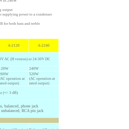
0W to 240W
ng output
r supplying power to a condenser
B for both bass and treble
A-2120
A-2240
0V AC (H version) or 24-30V DC
120W
240W
260W
520W
(AC operation at
(AC operation at
rated output)
rated output)
z (+/- 3 dB)
, balanced, phone jack
 unbalanced, RCA pin jack