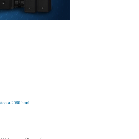
a/toa-a-2060.html