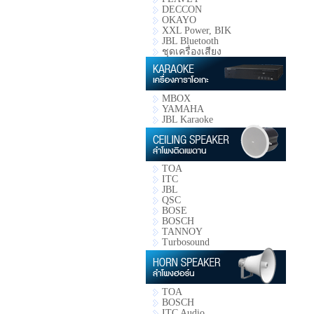
DECCON
OKAYO
XXL Power, BIK
JBL Bluetooth
ชุดเครื่องเสียง
MBOX
YAMAHA
JBL Karaoke
TOA
ITC
JBL
QSC
BOSE
BOSCH
TANNOY
Turbosound
TOA
BOSCH
ITC Audio