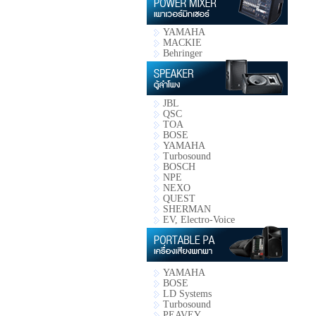
YAMAHA
MACKIE
Behringer
JBL
QSC
TOA
BOSE
YAMAHA
Turbosound
BOSCH
NPE
NEXO
QUEST
SHERMAN
EV, Electro-Voice
YAMAHA
BOSE
LD Systems
Turbosound
PEAVEY