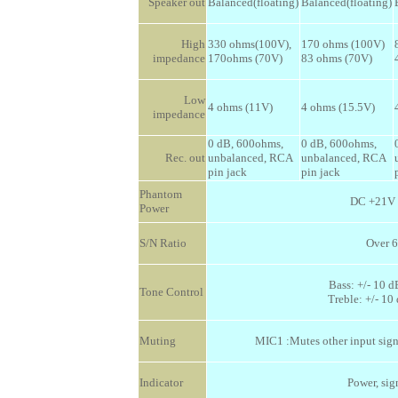
Speaker out
Balanced(floating)
Balanced(floating)
High
330 ohms(100V),
170 ohms (100V)
impedance
170ohms (70V)
83 ohms (70V)
Low
4 ohms (11V)
4 ohms (15.5V)
impedance
0 dB, 600ohms,
0 dB, 600ohms,
Rec. out
unbalanced, RCA
unbalanced, RCA
pin jack
pin jack
Phantom
DC +21V 
Power
S/N Ratio
Over 
Bass: +/- 10 
Tone Control
Treble: +/- 10
Muting
MIC1 :Mutes other input sign
Indicator
Power, sig