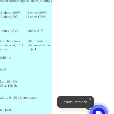
Balanced(floating)
Balanced(floating)
83 ohms (100V)
42 ohms(100V)
42 ohms (70V)
21 ohms (70V)
4 ohms (22V)
4 ohms (31V)
0 dB, 600ohms,
0 dB, 600ohms,
unbalanced, RCA
unbalanced, RCA
pin jack
pin jack
(MIC 1)
60 dB
dB at 100k Hz
 dB at 10k Hz
als by 0 - 30 dB attenuation
สอบถามราคา คลิก
nal, peak