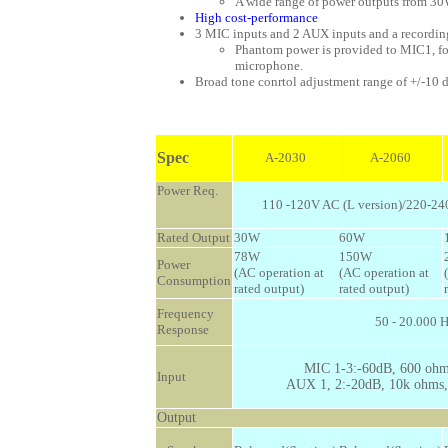
A wide range of power outputs from 3
High cost-performance
3 MIC inputs and 2 AUX inputs and a recordi
Phantom power is provided to MIC1, fo
microphone.
Broad tone conrtol adjustment range of +/-10 d
Spec
A-2030
A-2060
Power Req.
110 -120V AC (L version)/220-24
Rated Output
30W
60W
78W
150W
Power
(AC operation at
(AC operation at
Consumption
rated output)
rated output)
Frequency
50 - 20.000 H
Response
MIC 1-3:-60dB, 600 ohms
Input
AUX 1, 2:-20dB, 10k ohms,
Output