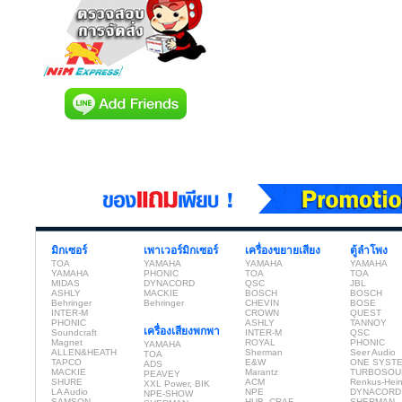
มิกเซอร์
เพาเวอร์มิกเซอร์
เครื่องขยายเสียง
ตู้ลำโพง
TOA
YAMAHA
YAMAHA
YAMAHA
YAMAHA
PHONIC
TOA
TOA
MIDAS
DYNACORD
QSC
JBL
ASHLY
MACKIE
BOSCH
BOSCH
Behringer
Behringer
CHEVIN
BOSE
INTER-M
CROWN
QUEST
PHONIC
ASHLY
TANNOY
เครื่องเสียงพกพา
Soundcraft
INTER-M
QSC
Magnet
ROYAL
PHONIC
YAMAHA
ALLEN&HEATH
Sherman
Seer Audio
TOA
TAPCO
E&W
ONE SYST
ADS
MACKIE
Marantz
TURBOSOU
PEAVEY
SHURE
ACM
Renkus-Hei
XXL Power, BIK
LA Audio
NPE
DYNACORD
NPE-SHOW
SAMSON
HUB, CRAF
SHERMAN