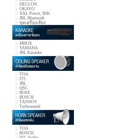
DECCON
OKAYO
XXL Power, BIK
JBL Bluetooth
ชุดเครื่องเสียง
MBOX
YAMAHA
JBL Karaoke
TOA
ITC
JBL
QSC
BOSE
BOSCH
TANNOY
Turbosound
TOA
BOSCH
ITC Audio