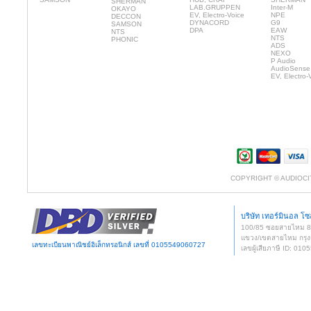
SHERMAN
LAB.GRUPPEN
Inter-M
OKAYO
EV, Electro-Voice
NPE
DECCON
DYNACORD
G9
SAMSON
DPA
EAW
NTS
NTS
PHONIC
ADS
NEXO
P Audio
AudioSense
EV, Electro-
COPYRIGHT © AUDIOCI
บริษัท เทอร์มินอล โซล
100/85 ซอยสายไหม 
แขวง/เขตสายไหม กรุง
เลขทะเบียนพาณิชย์อิเล็กทรอนิกส์ เลขที่ 0105549060727
เลขผู้เสียภาษี ID: 0