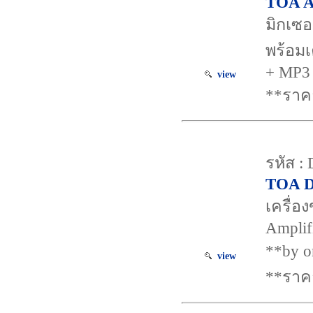
TOA A
มิกเซอ
พร้อมเ
+ MP3
view
**ราค
รหัส :
TOA D
เครื่อ
Amplif
**by o
view
**ราค