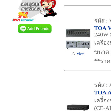
รหัส :
TOA 
240W S
เครื่
ขนาด 2
view
**ราค
รหัส :
TOA A
เครื่อ
(CE-AU