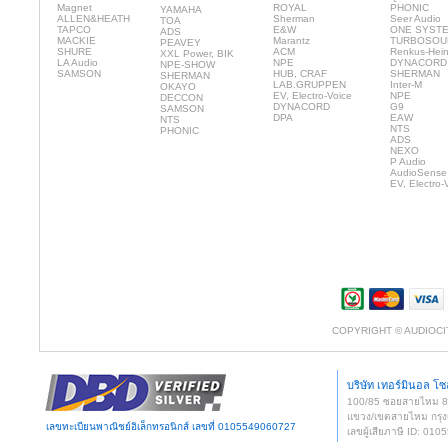
Magnet
ROYAL
PHONIC
YAMAHA
ALLEN&HEATH
Sherman
Seer Audio
TOA
TAPCO
E&W
ONE SYST
ADS
MACKIE
Marantz
TURBOSOU
PEAVEY
SHURE
ACM
Renkus-Hei
XXL Power, BIK
LA Audio
NPE
DYNACORD
NPE-SHOW
SAMSON
HUB, CRAF
SHERMAN
SHERMAN
LAB.GRUPPEN
Inter-M
OKAYO
EV, Electro-Voice
NPE
DECCON
DYNACORD
G9
SAMSON
DPA
EAW
NTS
NTS
PHONIC
ADS
NEXO
P Audio
AudioSense
EV, Electro-
COPYRIGHT © AUDIOCI
บริษัท เทอร์มินอล โซล
100/85 ซอยสายไหม 
แขวง/เขตสายไหม กรุง
เลขทะเบียนพาณิชย์อิเล็กทรอนิกส์ เลขที่ 0105549060727
เลขผู้เสียภาษี ID: 0