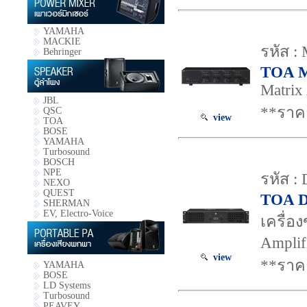
YAMAHA
MACKIE
รหัส :
Behringer
TOA 
Matrix
JBL
**ราค
QSC
view
TOA
BOSE
YAMAHA
Turbosound
BOSCH
NPE
รหัส 
NEXO
QUEST
TOA D
SHERMAN
EV, Electro-Voice
เครื่อ
Amplif
view
**ราค
YAMAHA
BOSE
LD Systems
Turbosound
PEAVEY