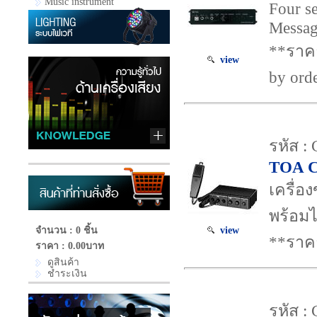
Music instrument
Four se
Messag
**ราคา
view
by ord
รหัส :
TOA C
เครื่
พร้อม
view
จำนวน : 0 ชิ้น
**ราค
ราคา :
0.00บาท
ดูสินค้า
ชำระเงิน
รหัส :