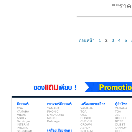
**ราค
ก่อนหน้า
1
2
3
4
5
มิกเซอร์
เพาเวอร์มิกเซอร์
เครื่องขยายเสียง
ตู้ลำโพง
TOA
YAMAHA
YAMAHA
YAMAHA
YAMAHA
PHONIC
TOA
TOA
MIDAS
DYNACORD
QSC
JBL
ASHLY
MACKIE
BOSCH
BOSCH
Behringer
Behringer
CHEVIN
BOSE
INTER-M
CROWN
QUEST
PHONIC
ASHLY
TANNOY
เครื่องเสียงพกพา
Soundcraft
INTER-M
QSC