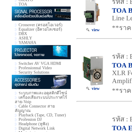
รหัส :
TOA
TOA B
Line L
Crossover (ครอสโอเวอร์)
**ราค
Equalizer (อีควอไลเซอร์)
view
DBX
ASHLY
YAMAHA
รหัส :
TOA B
Switcher AV VGA HDMI
Professionnal Video
XLR Fe
Security Solutions
Amplif
view
**ราค
ระบบภาพและอคูสติกดีไซน์
เครื่องเสียงระบบประกาศไร้
สาย-Voip
Cable Connector สาย
สัญญาณ
Playback (Tape, CD, Tuner)
รหัส :
Profession DJ
Headphone (หูฟัง)
TOA E
Digital Network Link