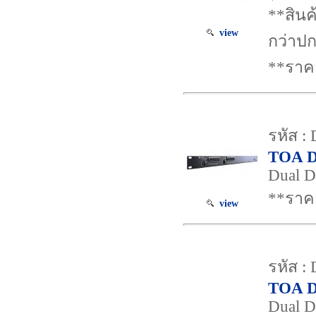
**สินค
view
กว่าปก
**ราค
รหัส :
TOA D
Dual Di
**ราค
view
รหัส 
TOA 
Dual Di