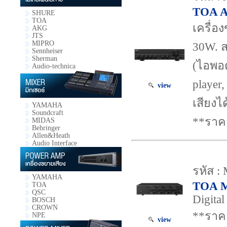
TOA A
SHURE
TOA
เครื่อ
AKG
JTS
MIPRO
30W. ส
Sennheiser
Sherman
(ไอพอด
Audio-technica
player,
view
เสียงไ
YAMAHA
Soundcraft
**ราค
MIDAS
Behringer
Allen&Heath
Audio Interface
รหัส :
YAMAHA
TOA 
TOA
QSC
Digital
BOSCH
CROWN
**ราค
NPE
view