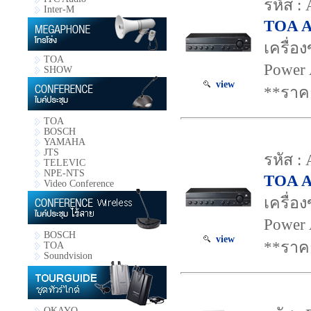
รหัส :
Inter-M
TOA A
เครื่อ
TOA
Power 
SHOW
view
**ราค
TOA
BOSCH
YAMAHA
JTS
รหัส :
TELEVIC
NPE-NTS
TOA A
Video Conference
เครื่อ
Power 
BOSCH
view
**ราค
TOA
Soundvision
OKAYO