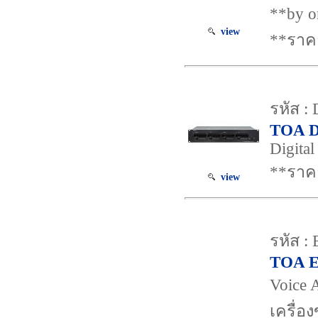
**by o
view
**ราค
รหัส :
TOA D
Digital
**ราค
view
รหัส :
TOA 
Voice 
เครื่อ