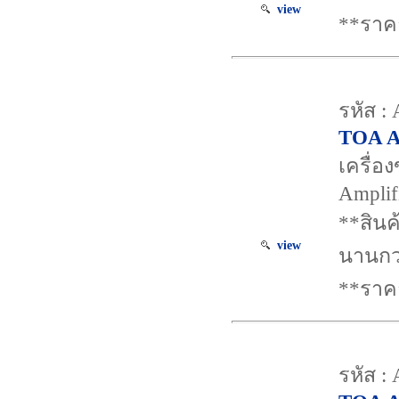
view
**ราค
รหัส :
TOA A
เครื่อ
Amplif
**สินค
view
นานกว
**ราค
รหัส 