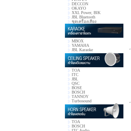
DECCON
OKAYO
XXL Power, BIK
JBL Bluetooth
ชุดเครื่องเสียง
MBOX
YAMAHA
JBL Karaoke
TOA
ITC
JBL
QSC
BOSE
BOSCH
TANNOY
Turbosound
TOA
BOSCH
ITC Audio