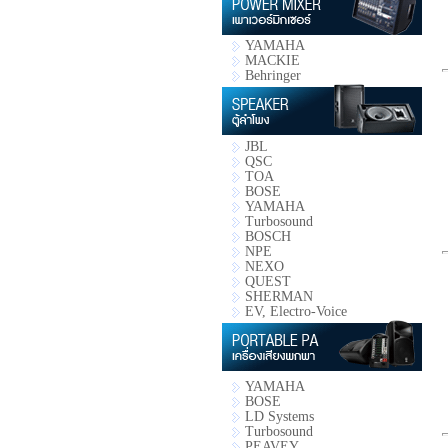
YAMAHA
MACKIE
Behringer
JBL
QSC
TOA
BOSE
YAMAHA
Turbosound
BOSCH
NPE
NEXO
QUEST
SHERMAN
EV, Electro-Voice
YAMAHA
BOSE
LD Systems
Turbosound
PEAVEY