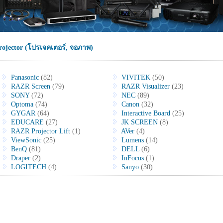
rojector (โปรเจคเตอร์, จอภาพ)
Panasonic
(82)
VIVITEK
(50)
RAZR Screen
(79)
RAZR Visualizer
(23)
SONY
(72)
NEC
(89)
Optoma
(74)
Canon
(32)
GYGAR
(64)
Interactive Board
(25)
EDUCARE
(27)
JK SCREEN
(8)
RAZR Projector Lift
(1)
AVer
(4)
ViewSonic
(25)
Lumens
(14)
BenQ
(81)
DELL
(6)
Draper
(2)
InFocus
(1)
LOGITECH
(4)
Sanyo
(30)