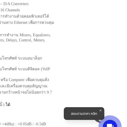
D
–
D
/
A Converters
ง
16 Channels
ารทำงานด้วยคอมพิวเตอร์ได้
ผ่านทาง
Ethernet
เพื่อการควบคุม
การทำงาน
Mixers, Equalizers,
rs, Delays, Control, Meters,
บโทรศัพท์ ระบบอนาล็อก
โทรศัพท์ ระบบดิจิตอล (
VoIP
d
หรือ
Computer
เพื่อควบคุมสั่ง
ม และมีเครื่องควบคุมสัญญาณ
มกว้างหน้าจอไม่น้อยกว่า 9.7
นิ้ว
ได้
สอบถามราคา คลิก
@
+
4dBu
) : +
0
.
05dB
/ -
0
.
5dB