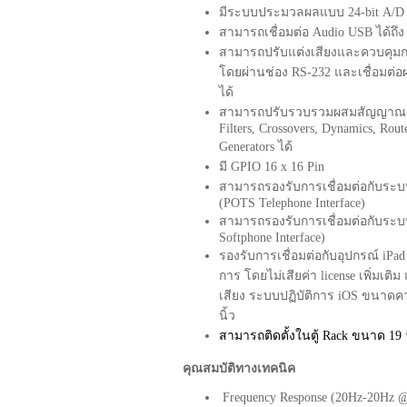
มีระบบประมวลผลแบบ
24
-
bit
A
/
สามารถเชื่อมต่อ
Audio USB
ได้ถึ
สามารถปรับแต่งเสียงและควบคุ
มก
โดยผ่านช่อง
RS
-
232
และเชื่อมต่อ
ได้
สามารถปรับรวบรวมผสมสั
ญญาณ
Filters, Crossovers, Dynamics, Route
Generators
ได้
มี
GPIO 16
x
16 Pin
สามารถรองรับการเชื่อมต่อกั
บระบ
(
POTS Telephone Interface
)
สามารถรองรับการเชื่อมต่อกั
บระบบ
Softphone Interface
)
รองรับการเชื่อมต่อกับอุปกรณ์
iPa
การ โดยไม่เสียค่า
license
เพิ่มเติ
เสียง ระบบปฏิบัติการ
iOS
ขนาดควา
นิ้ว
สามารถติดตั้งในตู้
Rack
ขนาด
19
คุณสมบัติทางเทคนิค
Frequency Response
(
20Hz
-
20Hz 