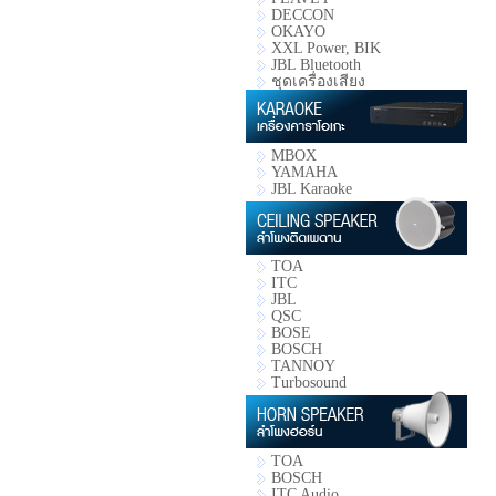
DECCON
OKAYO
XXL Power, BIK
JBL Bluetooth
ชุดเครื่องเสียง
MBOX
YAMAHA
JBL Karaoke
TOA
ITC
JBL
QSC
BOSE
BOSCH
TANNOY
Turbosound
TOA
BOSCH
ITC Audio