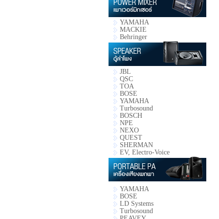
YAMAHA
MACKIE
Behringer
JBL
QSC
TOA
BOSE
YAMAHA
Turbosound
BOSCH
NPE
NEXO
QUEST
SHERMAN
EV, Electro-Voice
YAMAHA
BOSE
LD Systems
Turbosound
PEAVEY