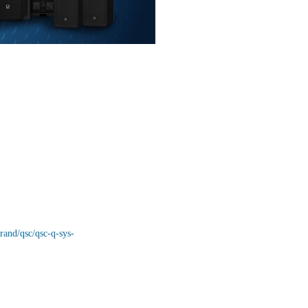
brand/qsc/qsc-q-sys-