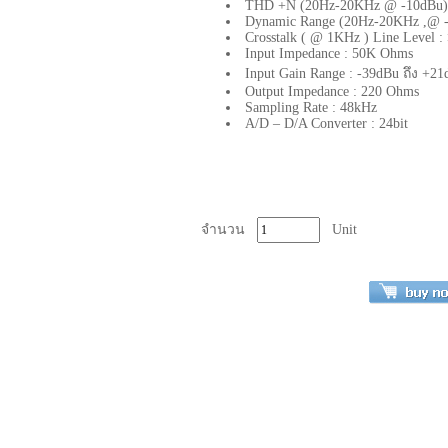
THD
+
N
(
20Hz
-
20KHz @
-
10dBu
Dynamic Range
(
20Hz
-
20KHz ,@
Crosstalk
(
@ 1KHz
)
Line Level
:
Input Impedance
:
50K Ohms
Input Gain Range
: -
39dBu
ถึง +
21
Output Impedance
:
220 Ohms
Sampling Rate
:
48kHz
A
/
D
–
D
/
A Converter
:
24bit
จำนวน
Unit