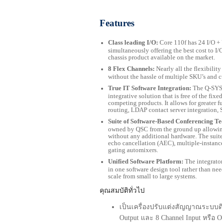
Features
Class leading I/O:
Core 110f has 24 I/O 
simultaneously offering the best cost to I/
chassis product available on the market.
8 Flex Channels:
Nearly all the flexibilit
without the hassle of multiple SKU’s and 
True IT Software Integration:
The Q-SYS 
integrative solution that is free of the fix
competing products. It allows for greater f
routing, LDAP contact server integration
Suite of Software-Based Conferencing T
owned by QSC from the ground up allowin
without any additional hardware. The suit
echo cancellation (AEC), multiple-instanc
gating automixers.
Unified Software Platform:
The integrato
in one software design tool rather than nee
scale from small to large systems.
คุณสมบัติทั่วไป
เป็นเครื่องปรับแต่งสั
ญญาณระบบดิ
Output
และ
8 Channel Input
หรือ
O