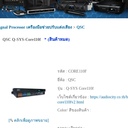
ignal Processor เครืองมือช่วยปรับแต่งเสียง
>
QSC
* (สินค้าหมด)
QSC Q-SYS-Core110f
รหัส :
CORE110F
ยี่ห้อ :
QSC
รุ่น :
Q-SYS Core110f
เว็บไซต์เกี่ยวข้อง :
https://audiocity.co.th/
core110fv2.html
Color/ สีของสินค้า :
[
คลิกเพื่อดูภาพขยาย]