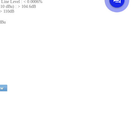
)
Line Level
:
< 0
.
0006
%
-
10 dBu
) :
> 104
.
6dB
>
110dB
dBu