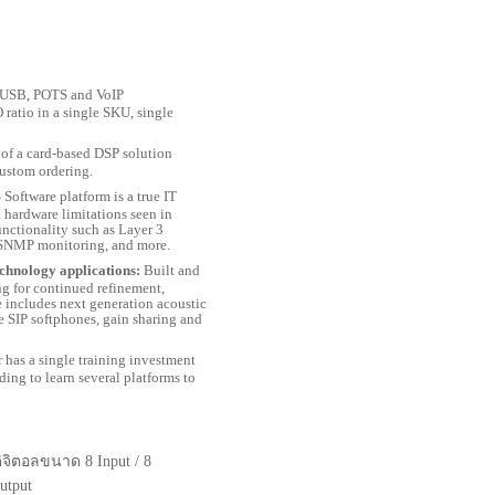
+ USB, POTS and VoIP
O ratio in a single SKU, single
y of a card-based DSP solution
custom ordering.
Software platform is a true IT
ed hardware limitations seen in
unctionality such as Layer 3
, SNMP monitoring, and more.
echnology applications:
Built and
g for continued refinement,
e includes next generation acoustic
e SIP softphones, gain sharing and
r has a single training investment
ding to learn several platforms to
จิตอลขนาด
8 Input
/
8
utput