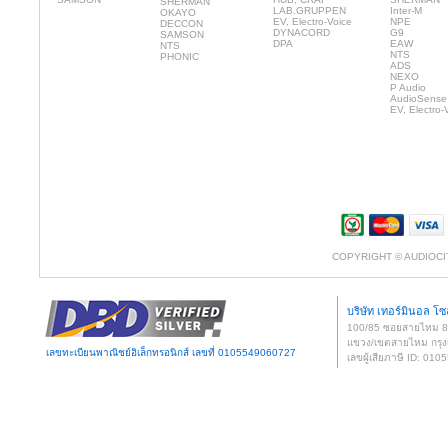
SHERMAN
LAB.GRUPPEN
Inter-M
OKAYO
EV, Electro-Voice
NPE
DECCON
DYNACORD
G9
SAMSON
DPA
EAW
NTS
NTS
PHONIC
ADS
NEXO
P Audio
AudioSense
EV, Electro-
COPYRIGHT © AUDIOCI
บริษัท เทอร์มินอล โซล
100/85 ซอยสายไหม 
แขวง/เขตสายไหม กรุง
เลขทะเบียนพาณิชย์อิเล็กทรอนิกส์ เลขที่ 0105549060727
เลขผู้เสียภาษี ID: 0