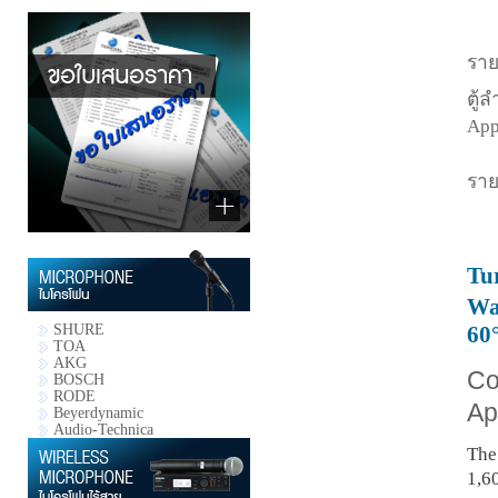
ราย
ตู้
App
ราย
Tu
Wa
SHURE
60
TOA
AKG
Co
BOSCH
RODE
Ap
Beyerdynamic
Audio-Technica
The
1,6