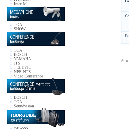
Gr
Inter-M
Co
TOA
SHOW
Pr
TOA
BOSCH
YAMAHA
จำน
JTS
TELEVIC
NPE-NTS
Video Conference
BOSCH
TOA
Soundvision
OKAYO