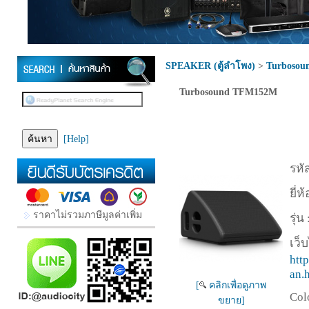
SPEAKER (ตู้ลำโพง)
>
Turbosou
Turbosound TFM152M
[Help]
รหัส
ยี่ห้
ราคาไม่รวมภาษีมูลค่าเพิ่ม
รุ่น 
เว็บ
htt
an.
[
คลิกเพื่อดูภาพ
Col
ขยาย]