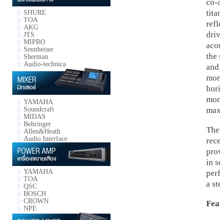
co-
tit
SHURE
TOA
ref
AKG
dri
JTS
MIPRO
aco
Sennheiser
the
Sherman
Audio-technica
and
mon
hori
moni
YAMAHA
Soundcraft
max
MIDAS
Behringer
The
Allen&Heath
Audio Interface
rec
prov
in s
YAMAHA
per
TOA
a st
QSC
BOSCH
CROWN
Fea
NPE