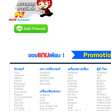
มิกเซอร์
เพาเวอร์มิกเซอร์
เครื่องขยายเสียง
ตู้ลำโพง
TOA
YAMAHA
YAMAHA
YAMAHA
YAMAHA
PHONIC
TOA
TOA
MIDAS
DYNACORD
QSC
JBL
ASHLY
MACKIE
BOSCH
BOSCH
Behringer
Behringer
CHEVIN
BOSE
INTER-M
CROWN
QUEST
PHONIC
ASHLY
TANNOY
เครื่องเสียงพกพา
Soundcraft
INTER-M
QSC
Magnet
ROYAL
PHONIC
YAMAHA
ALLEN&HEATH
Sherman
Seer Audio
TOA
TAPCO
E&W
ONE SYST
ADS
MACKIE
Marantz
TURBOSOU
PEAVEY
SHURE
ACM
Renkus-Hei
XXL Power, BIK
LA Audio
NPE
DYNACORD
NPE-SHOW
SAMSON
HUB, CRAF
SHERMAN