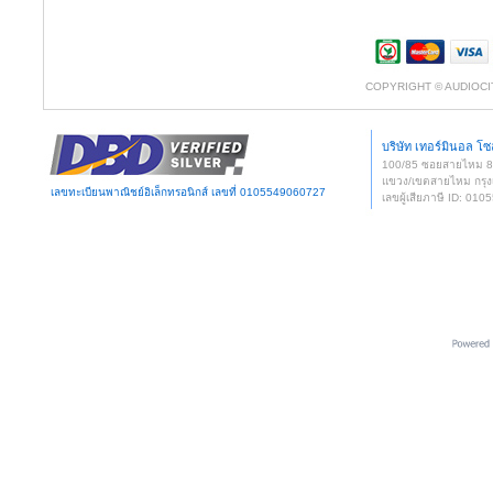
COPYRIGHT © AUDIOCI
บริษัท เทอร์มินอล โซล
100/85 ซอยสายไหม 
แขวง/เขตสายไหม กรุง
เลขทะเบียนพาณิชย์อิเล็กทรอนิกส์ เลขที่ 0105549060727
เลขผู้เสียภาษี ID: 0