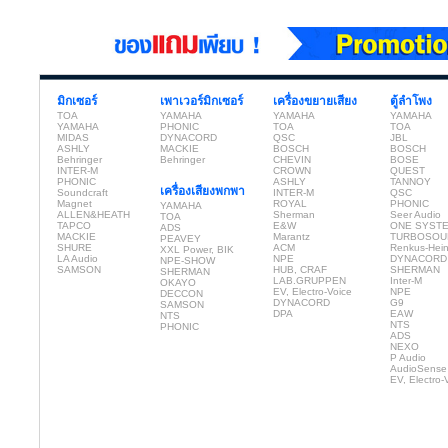
มิกเซอร์
เพาเวอร์มิกเซอร์
เครื่องขยายเสียง
ตู้ลำโพง
TOA
YAMAHA
YAMAHA
YAMAHA
YAMAHA
PHONIC
TOA
TOA
MIDAS
DYNACORD
QSC
JBL
ASHLY
MACKIE
BOSCH
BOSCH
Behringer
Behringer
CHEVIN
BOSE
INTER-M
CROWN
QUEST
PHONIC
ASHLY
TANNOY
เครื่องเสียงพกพา
Soundcraft
INTER-M
QSC
Magnet
ROYAL
PHONIC
YAMAHA
ALLEN&HEATH
Sherman
Seer Audio
TOA
TAPCO
E&W
ONE SYST
ADS
MACKIE
Marantz
TURBOSOU
PEAVEY
SHURE
ACM
Renkus-Hei
XXL Power, BIK
LA Audio
NPE
DYNACORD
NPE-SHOW
SAMSON
HUB, CRAF
SHERMAN
SHERMAN
LAB.GRUPPEN
Inter-M
OKAYO
EV, Electro-Voice
NPE
DECCON
DYNACORD
G9
SAMSON
DPA
EAW
NTS
NTS
PHONIC
ADS
NEXO
P Audio
AudioSense
EV, Electro-