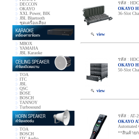
รหัส : HDC
DECCON
OKAYO H
OKAYO
36-Slot Cha
XXL Power, BIK
JBL Bluetooth
ชุดเครื่องเสียง
view
MBOX
YAMAHA
JBL Karaoke
รหัส : HDC
OKAYO H
50-Slot Ch
TOA
ITC
JBL
QSC
view
BOSE
BOSCH
TANNOY
Turbosound
รหัส : AT-
OKAYO AT
Automated 
TOA
**สินค้าย
BOSCH
ITC Audio