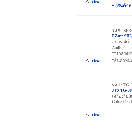
view
* (สินค้า
รหัส : SH3
PZent SH
อุปกรณ์เป็
Audio Guid
**ราคาด้า
*สินค้าหมด
view
รหัส : TG
JTS TG-9
เครื่องรับ
Guide Rece
view