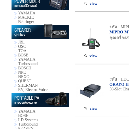
view
YAMAHA
MACKIE
Behringer
รหัส : MI
MIPRO MT
ชุดเครื่องส
JBL
QSC
TOA
BOSE
view
YAMAHA
Turbosound
BOSCH
NPE
NEXO
รหัส : HDC
QUEST
OKAYO H
SHERMAN
50-Slot Ch
EV, Electro-Voice
view
YAMAHA
BOSE
LD Systems
Turbosound
PEAVEY