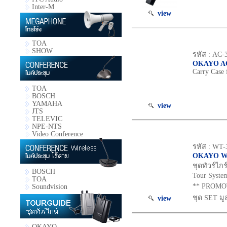
Inter-M
view
TOA
SHOW
รหัส : AC-
OKAYO AC
Carry Case
TOA
BOSCH
YAMAHA
view
JTS
TELEVIC
NPE-NTS
Video Conference
รหัส : WT-
OKAYO WT
ชุดทัวร์ไก
BOSCH
Tour Syste
TOA
** PROMOTI
Soundvision
ชุด SET มู
view
OKAYO