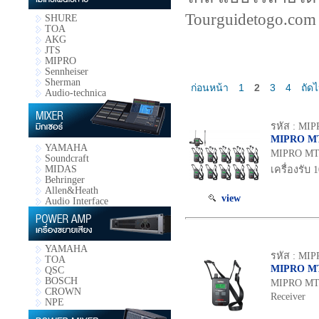
Tourguidetogo.com
SHURE
TOA
AKG
JTS
MIPRO
Sennheiser
Sherman
ก่อนหน้า
1
2
3
4
ถัด
Audio-technica
รหัส : MI
MIPRO MT
YAMAHA
MIPRO MTG-
Soundcraft
MIDAS
เครื่องรับ 1
Behringer
Allen&Heath
view
Audio Interface
YAMAHA
รหัส : MI
TOA
MIPRO M
QSC
BOSCH
MIPRO MTG-
CROWN
Receiver
NPE