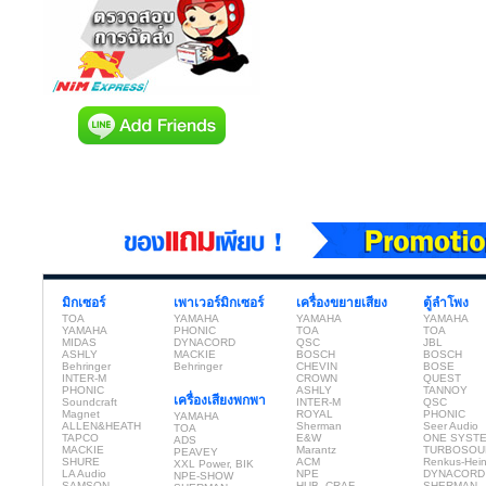
มิกเซอร์
เพาเวอร์มิกเซอร์
เครื่องขยายเสียง
ตู้ลำโพง
TOA
YAMAHA
YAMAHA
YAMAHA
YAMAHA
PHONIC
TOA
TOA
MIDAS
DYNACORD
QSC
JBL
ASHLY
MACKIE
BOSCH
BOSCH
Behringer
Behringer
CHEVIN
BOSE
INTER-M
CROWN
QUEST
PHONIC
ASHLY
TANNOY
เครื่องเสียงพกพา
Soundcraft
INTER-M
QSC
Magnet
ROYAL
PHONIC
YAMAHA
ALLEN&HEATH
Sherman
Seer Audio
TOA
TAPCO
E&W
ONE SYST
ADS
MACKIE
Marantz
TURBOSOU
PEAVEY
SHURE
ACM
Renkus-Hei
XXL Power, BIK
LA Audio
NPE
DYNACORD
NPE-SHOW
SAMSON
HUB, CRAF
SHERMAN