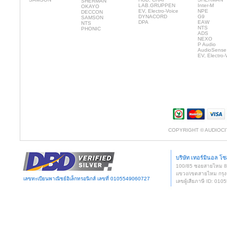
SHERMAN
LAB.GRUPPEN
Inter-M
OKAYO
EV, Electro-Voice
NPE
DECCON
DYNACORD
G9
SAMSON
DPA
EAW
NTS
NTS
PHONIC
ADS
NEXO
P Audio
AudioSense
EV, Electro-
COPYRIGHT © AUDIOCI
บริษัท เทอร์มินอล โซล
100/85 ซอยสายไหม 
แขวง/เขตสายไหม กรุง
เลขทะเบียนพาณิชย์อิเล็กทรอนิกส์ เลขที่ 0105549060727
เลขผู้เสียภาษี ID: 0