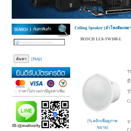
Ceiling Speaker (ลำโพงติดเพด
BOSCH LC6-SW100-L
[Help]
รห
ยี
รุ
ราคาไม่รวมภาษีมูลค่าเพิ่ม
C
[
คลิกเพื่อดูภาพ
ร
ขยาย]
C