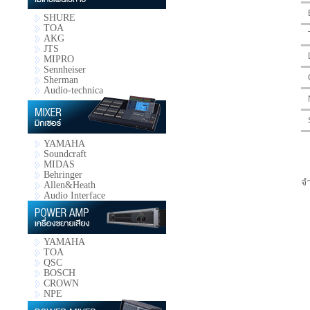
SHURE
TOA
AKG
JTS
MIPRO
Sennheiser
Sherman
Audio-technica
YAMAHA
Soundcraft
MIDAS
Behringer
จ
Allen&Heath
Audio Interface
YAMAHA
TOA
QSC
BOSCH
CROWN
NPE