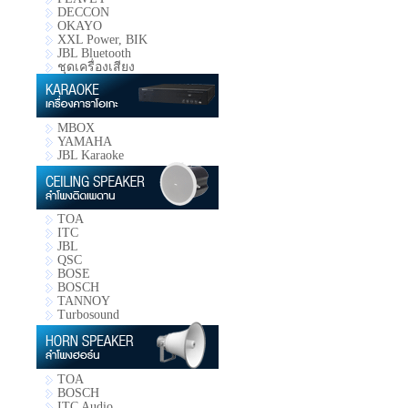
DECCON
OKAYO
XXL Power, BIK
JBL Bluetooth
ชุดเครื่องเสียง
MBOX
YAMAHA
JBL Karaoke
TOA
ITC
JBL
QSC
BOSE
BOSCH
TANNOY
Turbosound
TOA
BOSCH
ITC Audio