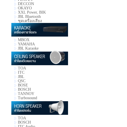
DECCON
OKAYO
XXL Power, BIK
JBL Bluetooth
ชุดเครื่องเสียง
MBOX
YAMAHA
JBL Karaoke
TOA
ITC
JBL
QSC
BOSE
BOSCH
TANNOY
Turbosound
TOA
BOSCH
ITC Audio