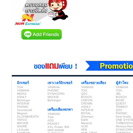
มิกเซอร์
เพาเวอร์มิกเซอร์
เครื่องขยายเสียง
ตู้ลำโพง
TOA
YAMAHA
YAMAHA
YAMAHA
YAMAHA
PHONIC
TOA
TOA
MIDAS
DYNACORD
QSC
JBL
ASHLY
MACKIE
BOSCH
BOSCH
Behringer
Behringer
CHEVIN
BOSE
INTER-M
CROWN
QUEST
PHONIC
ASHLY
TANNOY
เครื่องเสียงพกพา
Soundcraft
INTER-M
QSC
Magnet
ROYAL
PHONIC
YAMAHA
ALLEN&HEATH
Sherman
Seer Audio
TOA
TAPCO
E&W
ONE SYST
ADS
MACKIE
Marantz
TURBOSOU
PEAVEY
SHURE
ACM
Renkus-Hei
XXL Power, BIK
LA Audio
NPE
DYNACORD
NPE-SHOW
SAMSON
HUB, CRAF
SHERMAN