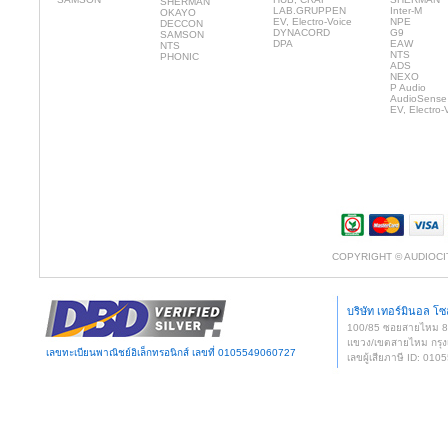
SHERMAN
LAB.GRUPPEN
Inter-M
OKAYO
EV, Electro-Voice
NPE
DECCON
DYNACORD
G9
SAMSON
DPA
EAW
NTS
NTS
PHONIC
ADS
NEXO
P Audio
AudioSense
EV, Electro-
COPYRIGHT © AUDIOCI
บริษัท เทอร์มินอล โซล
100/85 ซอยสายไหม 
แขวง/เขตสายไหม กรุง
เลขทะเบียนพาณิชย์อิเล็กทรอนิกส์ เลขที่ 0105549060727
เลขผู้เสียภาษี ID: 0