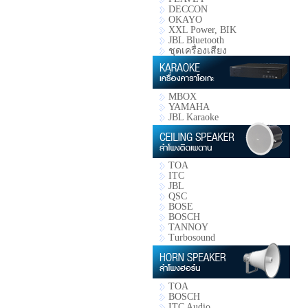
DECCON
OKAYO
XXL Power, BIK
JBL Bluetooth
ชุดเครื่องเสียง
MBOX
YAMAHA
JBL Karaoke
TOA
ITC
JBL
QSC
BOSE
BOSCH
TANNOY
Turbosound
TOA
BOSCH
ITC Audio