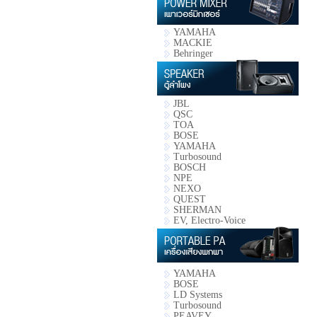
YAMAHA
MACKIE
Behringer
JBL
QSC
TOA
BOSE
YAMAHA
Turbosound
BOSCH
NPE
NEXO
QUEST
SHERMAN
EV, Electro-Voice
YAMAHA
BOSE
LD Systems
Turbosound
PEAVEY