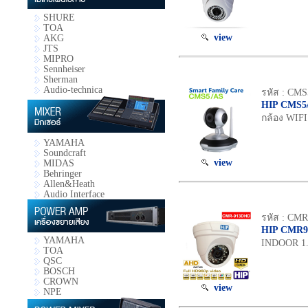
SHURE
TOA
view
AKG
JTS
MIPRO
Sennheiser
Sherman
Audio-technica
รหัส : CMS
HIP CMS5
กล้อง WIFI
YAMAHA
Soundcraft
view
MIDAS
Behringer
Allen&Heath
Audio Interface
รหัส : CM
HIP CMR
YAMAHA
INDOOR 1.
TOA
QSC
BOSCH
CROWN
view
NPE