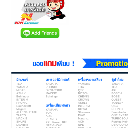
มิกเซอร์
เพาเวอร์มิกเซอร์
เครื่องขยายเสียง
ตู้ลำโพง
TOA
YAMAHA
YAMAHA
YAMAHA
YAMAHA
PHONIC
TOA
TOA
MIDAS
DYNACORD
QSC
JBL
ASHLY
MACKIE
BOSCH
BOSCH
Behringer
Behringer
CHEVIN
BOSE
INTER-M
CROWN
QUEST
PHONIC
ASHLY
TANNOY
เครื่องเสียงพกพา
Soundcraft
INTER-M
QSC
Magnet
ROYAL
PHONIC
YAMAHA
ALLEN&HEATH
Sherman
Seer Audio
TOA
TAPCO
E&W
ONE SYST
ADS
MACKIE
Marantz
TURBOSOU
PEAVEY
SHURE
ACM
Renkus-Hei
XXL Power, BIK
LA Audio
NPE
DYNACORD
NPE-SHOW
SAMSON
HUB, CRAF
SHERMAN