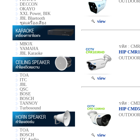
OUTDOOR 2
DECCON
OKAYO
XXL Power, BIK
JBL Bluetooth
view
ชุดเครื่องเสียง
MBOX
รหัส : CM
YAMAHA
HIP CMR
JBL Karaoke
OUTDOOR 1
TOA
view
ITC
JBL
QSC
BOSE
BOSCH
TANNOY
รหัส : CM
Turbosound
HIP CMD
OUTDOOR 1
TOA
BOSCH
view
ITC Audio