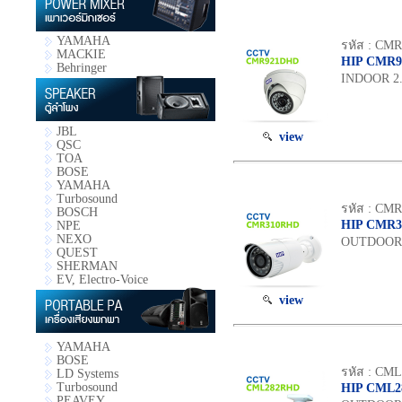
YAMAHA
รหัส : CM
MACKIE
HIP CMR
Behringer
INDOOR 2.
JBL
view
QSC
TOA
BOSE
YAMAHA
Turbosound
รหัส : CM
BOSCH
HIP CMR
NPE
NEXO
OUTDOOR 1
QUEST
SHERMAN
EV, Electro-Voice
view
YAMAHA
BOSE
รหัส : CM
LD Systems
Turbosound
HIP CML
PEAVEY