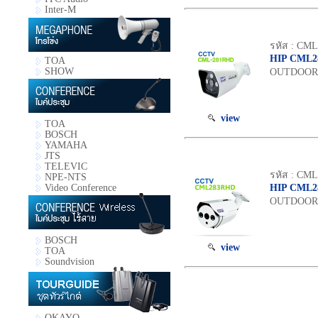
Inter-M
รหัส : CM
HIP CML
TOA
SHOW
OUTDOOR 1
view
TOA
BOSCH
YAMAHA
JTS
TELEVIC
รหัส : CM
NPE-NTS
Video Conference
HIP CML
OUTDOOR 2
BOSCH
view
TOA
Soundvision
OKAYO