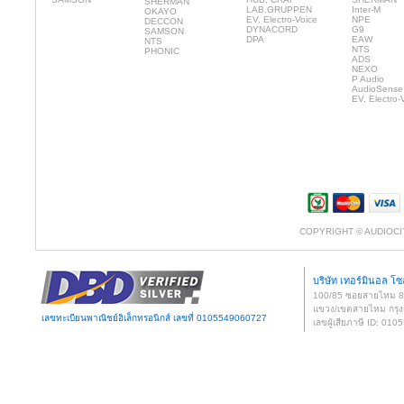
SHERMAN
LAB.GRUPPEN
Inter-M
OKAYO
EV, Electro-Voice
NPE
DECCON
DYNACORD
G9
SAMSON
DPA
EAW
NTS
NTS
PHONIC
ADS
NEXO
P Audio
AudioSense
EV, Electro-
COPYRIGHT © AUDIOCI
บริษัท เทอร์มินอล โซล
100/85 ซอยสายไหม 
แขวง/เขตสายไหม กรุง
เลขทะเบียนพาณิชย์อิเล็กทรอนิกส์ เลขที่ 0105549060727
เลขผู้เสียภาษี ID: 0