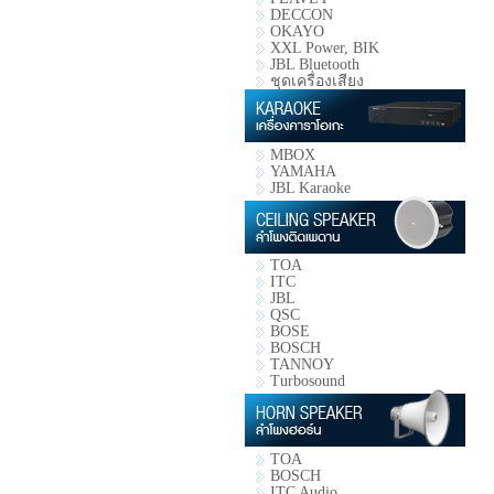
DECCON
OKAYO
XXL Power, BIK
JBL Bluetooth
ชุดเครื่องเสียง
MBOX
YAMAHA
JBL Karaoke
TOA
ITC
JBL
QSC
BOSE
BOSCH
TANNOY
Turbosound
TOA
BOSCH
ITC Audio