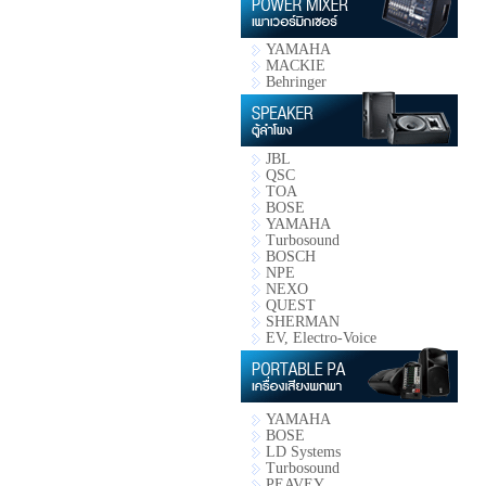
YAMAHA
MACKIE
Behringer
JBL
QSC
TOA
BOSE
YAMAHA
Turbosound
BOSCH
NPE
NEXO
QUEST
SHERMAN
EV, Electro-Voice
YAMAHA
BOSE
LD Systems
Turbosound
PEAVEY