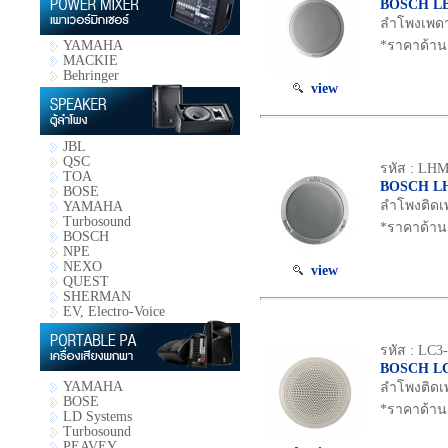
BOSCH LB
ลําโพงเพดาน
*ราคาด้าน
YAMAHA
MACKIE
Behringer
view
JBL
QSC
รหัส : LHM
TOA
BOSCH LH
BOSE
ลำโพงติดเพ
YAMAHA
Turbosound
*ราคาด้าน
BOSCH
NPE
NEXO
view
QUEST
SHERMAN
EV, Electro-Voice
รหัส : LC3
BOSCH LC
YAMAHA
ลำโพงติดเพ
BOSE
*ราคาด้าน
LD Systems
Turbosound
PEAVEY