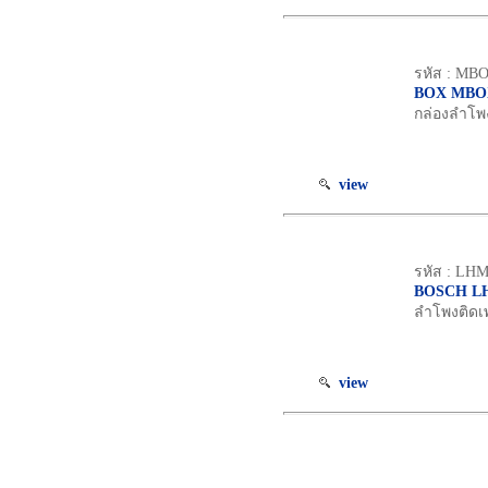
รหัส : M
BOX MBO
กล่องลำโพง
view
รหัส : LHM
BOSCH LH
ลำโพงติดเพ
view