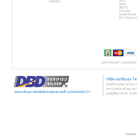
NTS
PHONIC
ADS
NEXO
P Audio
AudioSense
EV, Electro-
COPYRIGHT © AUDIOCI
บริษัท เทอร์มินอล โซล
100/85 ซอยสายไหม 
แขวง/เขตสายไหม กรุง
เลขทะเบียนพาณิชย์อิเล็กทรอนิกส์ เลขที่ 0105549060727
เลขผู้เสียภาษี ID: 0