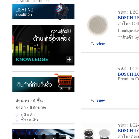
Music instrument
รหัส : LBC
BOSCH LB
ลำโพง Ceil
Loudspeake
**สินค้า by
view
รหัส : LC2
BOSCH LC
Premium Ce
view
จำนวน : 0 ชิ้น
ราคา :
0.00บาท
ดูสินค้า
ชำระเงิน
รหัส : LC2
BOSCH LC
ลำโพงติดเพ