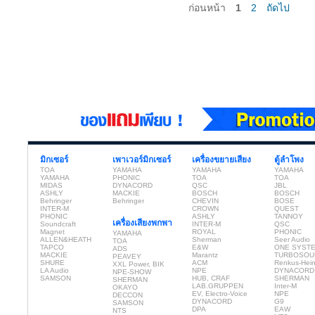
ก่อนหน้า
1
2
ถัดไป
มิกเซอร์
เพาเวอร์มิกเซอร์
เครื่องขยายเสียง
ตู้ลำโพง
TOA
YAMAHA
YAMAHA
YAMAHA
YAMAHA
PHONIC
TOA
TOA
MIDAS
DYNACORD
QSC
JBL
ASHLY
MACKIE
BOSCH
BOSCH
Behringer
Behringer
CHEVIN
BOSE
INTER-M
CROWN
QUEST
PHONIC
ASHLY
TANNOY
เครื่องเสียงพกพา
Soundcraft
INTER-M
QSC
Magnet
ROYAL
PHONIC
YAMAHA
ALLEN&HEATH
Sherman
Seer Audio
TOA
TAPCO
E&W
ONE SYST
ADS
MACKIE
Marantz
TURBOSOU
PEAVEY
SHURE
ACM
Renkus-Hei
XXL Power, BIK
LA Audio
NPE
DYNACORD
NPE-SHOW
SAMSON
HUB, CRAF
SHERMAN
SHERMAN
LAB.GRUPPEN
Inter-M
OKAYO
EV, Electro-Voice
NPE
DECCON
DYNACORD
G9
SAMSON
DPA
EAW
NTS