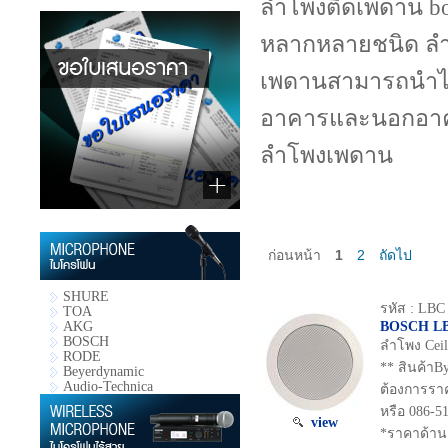
ลำโพงติดเพดาน bo
หลากหลายชนิด ลำโ
เพดานสามารถนำไปใ
อาคารและนอกอาคา
ลำโพงเพดาน
ก่อนหน้า
1
2
ถัดไป
SHURE
รหัส : LBC
TOA
BOSCH LB
AKG
BOSCH
ลำโพง Ceil
RODE
** สินค้าBy
Beyerdynamic
Audio-Technica
ต้องการรา
หรือ 086-5
view
*ราคาด้าน