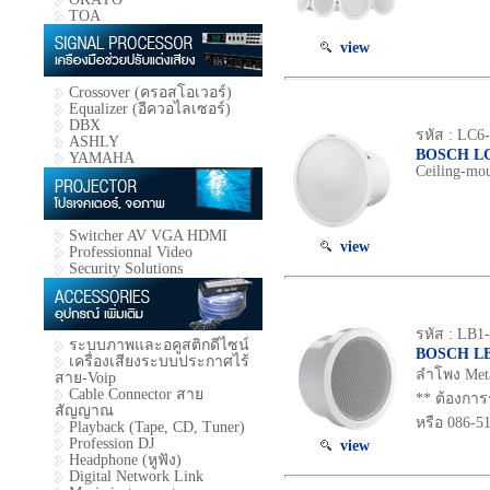
TOA
view
Crossover (ครอสโอเวอร์)
Equalizer (อีควอไลเซอร์)
DBX
รหัส : LC
ASHLY
BOSCH LC
YAMAHA
Ceiling-mou
Switcher AV VGA HDMI
view
Professionnal Video
Security Solutions
รหัส : LB
ระบบภาพและอคูสติกดีไซน์
BOSCH LB
เครื่องเสียงระบบประกาศไร้
ลำโพง Meta
สาย-Voip
Cable Connector สาย
** ต้องการ
สัญญาณ
หรือ 086-5
Playback (Tape, CD, Tuner)
Profession DJ
view
Headphone (หูฟัง)
Digital Network Link